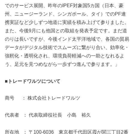
でのサービス展開、昨年のIPEF対象国5カ国（日本、豪
州、ニュージーランド、シンガポール、タイ）でのPF連
携実証など少しずつ地道に実績を積み上げて参りました。
また、今後9月にも他国との取組を発表予定です。まだ道
のりは長いですが、今後インド太平洋地域で、各国の貿易
データがデジタル技術でスムーズに繋がり合い、効率化・
強靭化・透明化され、環境負荷軽減への一助となれるよ
う、足元を見つめながら一歩ずつ進んで参ります。」
■トレードワルツについて
商号 ： 株式会社トレードワルツ
代表者 ： 代表取締役社長 小島 裕久
所在地 ： 〒100-6036 東京都千代田区霞が関三丁目2番