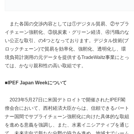
また各国の交渉内容としては①デジタル貿易、②サプラ
イチェーン強靭化、③脱炭素・グリーン経済、④汚職のな
い公正な取引、の4つとなっております。デジタル技術(ブ
ロックチェーン)で貿易を効率化、強靭化、透明化し、環
境負荷計測用の元データを提供するTradeWaltz事業にとっ
ては、かなり親和性の高い取組です。
■IPEF Japan Weekについて
2023年5月27日に米国デトロイトで開催されたIPEF閣
僚会合において、西村経済大臣からは、信頼できるパート
ナー国間でサプライチェーン強靭化に向けた具体的な取組
を進める意義を強調し、また、水素イニシアティブを通じ
て、未来志向で新たな分野の協力を進め、地域大でシーム