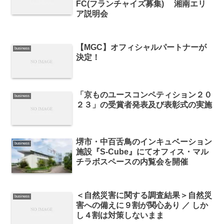
FC(フランチャイズ募集) 湘南エリ
ア説明会
【MGC】オフィシャルパートナーが
business
決定！
「京ものユースコンペティション２０
business
２３」の受賞者発表及び表彰式の実施
堺市・中百舌鳥のインキュベーション
business
施設『S-Cube』にてオフィス・マル
チラボスペースの内覧会を開催
＜自然災害に関する調査結果＞自然災
business
害への備えに９割が関心あり ／ しか
し４割は対策しないまま