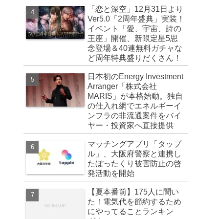
「恋と深空」12月31日より
Ver5.0「2周年盛典」実装！
イベント「愛、宇宙、詩の
王座」開催、新限定星5思
念登場＆40連無料ガチャな
ど周年特典盛りだくさん！
日本初のEnergy Investment
Arranger「株式会社
MARIS」が本格始動。独自
の仕入れ網でエネルギーイ
ンフラの非流通案件をバイ
ヤー・投資家へ直接提供
マッチングアプリ「タップ
ル」、大阪府警察と連携し
たぼったくり被害防止の啓
発活動を開始
【夏本番前】175人に聞い
た！電気代を節約するため
にやってることランキン