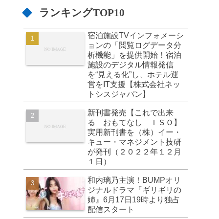
ランキングTOP10
宿泊施設TVインフォメーシ
ョンの「閲覧ログデータ分
析機能」を提供開始！宿泊
施設のデジタル情報発信
を“見える化”し、ホテル運
営をIT支援【株式会社ネッ
トシスジャパン】
新刊書発売【これで出来
る おもてなし ＩＳＯ】
実用新刊書を（株）イー・
キュー・マネジメント技研
が発刊（２０２２年１２月
１日）
和内璃乃主演！BUMPオリ
ジナルドラマ『ギリギリの
姉』6月17日19時より独占
配信スタート