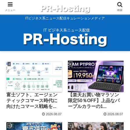
メニュー
検索
ITビジネス系ニュース配信キュレーションメディア
it
it
富士ソフト、エージェン
【楽天お買い物マラソン
ティックコマース時代に
限定50％OFF】上品なパ
向けたコマース戦略を...
ープルカラーの1...
2026.08.07
2026.08.07
it
it