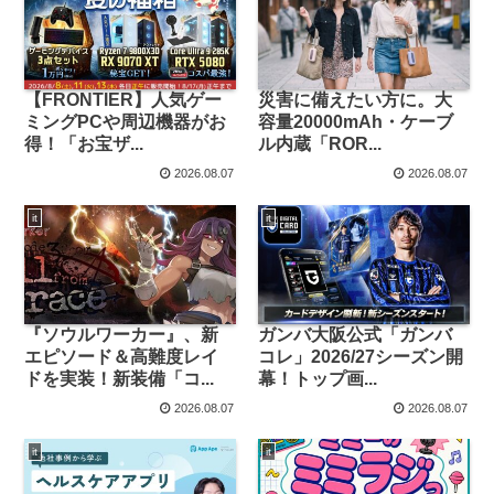
【FRONTIER】人気ゲー
災害に備えたい方に。大
ミングPCや周辺機器がお
容量20000mAh・ケーブ
得！「お宝ザ...
ル内蔵「ROR...
2026.08.07
2026.08.07
it
it
『ソウルワーカー』、新
ガンバ大阪公式「ガンバ
エピソード＆高難度レイ
コレ」2026/27シーズン開
ドを実装！新装備「コ...
幕！トップ画...
2026.08.07
2026.08.07
it
it