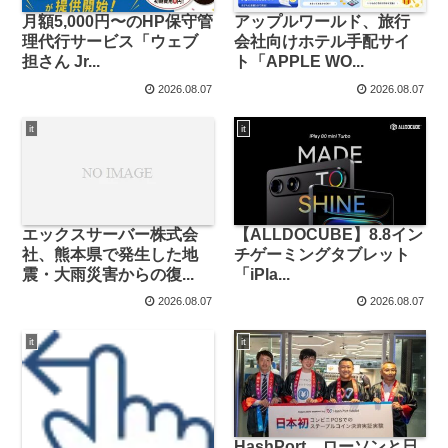
月額5,000円〜のHP保守管
アップルワールド、旅行
理代行サービス「ウェブ
会社向けホテル手配サイ
担さん Jr...
ト「APPLE WO...
2026.08.07
2026.08.07
it
it
エックスサーバー株式会
【ALLDOCUBE】8.8イン
社、熊本県で発生した地
チゲーミングタブレット
震・大雨災害からの復...
「iPla...
2026.08.07
2026.08.07
it
it
HashPort、ローソンと日