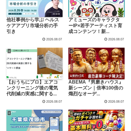
他社事例から学ぶ ヘルス
アミューズのキャラクタ
ケアアプリ市場分析の手
ーIP×若手アーティスト育
引き
成コンテンツ！新...
2026.08.07
2026.08.07
it
it
【おうちにプロ】エアコ
ABEMA『男磨きハウス』
ンクリーニング後の電気
新シーズン｜倍率100倍の
代削減の実感に関する...
熾烈なオーデ...
2026.08.07
2026.08.07
it
it