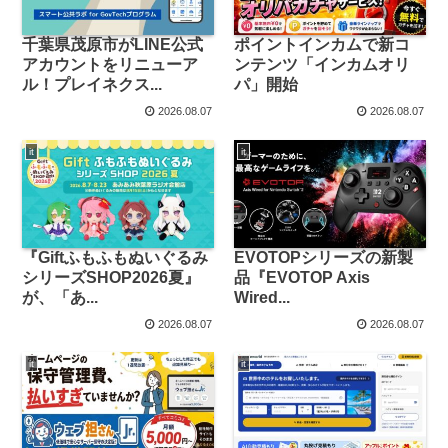
千葉県茂原市がLINE公式
ポイントインカムで新コ
アカウントをリニューア
ンテンツ「インカムオリ
ル！プレイネクス...
パ」開始
2026.08.07
2026.08.07
it
it
『Giftふもふもぬいぐるみ
EVOTOPシリーズの新製
シリーズSHOP2026夏』
品『EVOTOP Axis
が、「あ...
Wired...
2026.08.07
2026.08.07
it
it