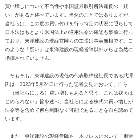
買い増しについて不当性や米国証券取引所法違反の「疑
い」があると述べています。当然のことではありますが、
当社らは、この度の買い付けを行う特定の状況に照らして
日本法はもとより米国法上の適用法令の確認も事前に行っ
ており、東洋建設の現経営陣らの主張は事実無根です。こ
のような「疑い」は東洋建設の現経営陣以外からは当然に
指摘されていません。
そもそも、東洋建設の現任の代表取締役社長である武澤
氏は、2023年5月24日に行った記者会見において、自ら
「（当社らによる）買い増しもあると思う。これは我々は
とめられない」旨を述べ、当社らによる株式の買い増しが
法令等を含めて何ら制限なく可能であることを自ら認めて
います。
また、東洋建設の現経営陣も、本プレスにおいて「別途