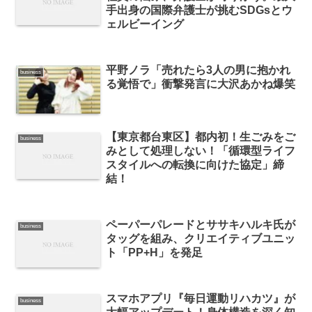
手出身の国際弁護士が挑むSDGsとウ
ェルビーイング
平野ノラ「売れたら3人の男に抱かれ
business
る覚悟で」衝撃発言に大沢あかね爆笑
【東京都台東区】都内初！生ごみをご
business
みとして処理しない！「循環型ライフ
スタイルへの転換に向けた協定」締
結！
ペーパーパレードとササキハルキ氏が
business
タッグを組み、クリエイティブユニッ
ト「PP+H」を発足
スマホアプリ『毎日運動リハカツ』が
business