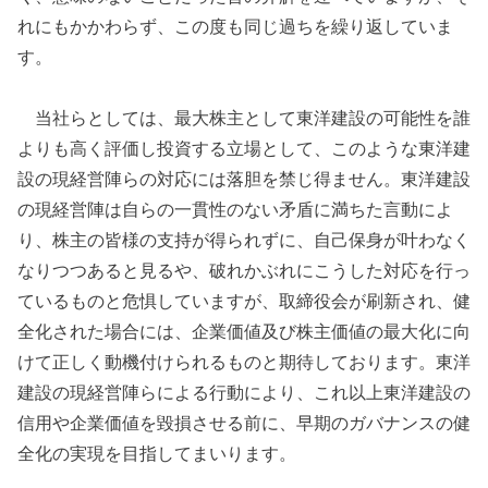
れにもかかわらず、この度も同じ過ちを繰り返していま
す。
当社らとしては、最大株主として東洋建設の可能性を誰
よりも高く評価し投資する立場として、このような東洋建
設の現経営陣らの対応には落胆を禁じ得ません。東洋建設
の現経営陣は自らの一貫性のない矛盾に満ちた言動によ
り、株主の皆様の支持が得られずに、自己保身が叶わなく
なりつつあると見るや、破れかぶれにこうした対応を行っ
ているものと危惧していますが、取締役会が刷新され、健
全化された場合には、企業価値及び株主価値の最大化に向
けて正しく動機付けられるものと期待しております。東洋
建設の現経営陣らによる行動により、これ以上東洋建設の
信用や企業価値を毀損させる前に、早期のガバナンスの健
全化の実現を目指してまいります。