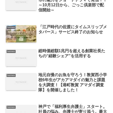
～10月12日から、ごっこ倶楽部で配
信開始～
「江戸時代の佐渡にタイムスリップメ
business
タバース」サービス終了のお知らせ
総時価総額1兆円を超える創業社長た
business
ちの“経験シェア”を活用する
地元自慢のお魚を守ろう！敦賀西小学
business
校6年生がアカアマダイの魅力と課題
を大調査！【港町敦賀 アマダイ調査
隊】を開催しました！
神戸で「福利厚生弁護士」スタート。
business
社員の悩み、弁護士が寄り添う。最大