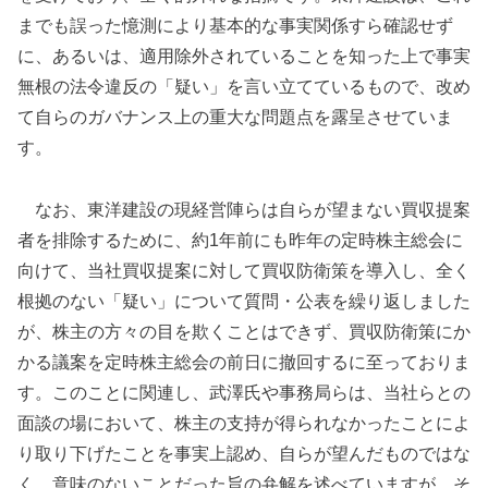
までも誤った憶測により基本的な事実関係すら確認せず
に、あるいは、適用除外されていることを知った上で事実
無根の法令違反の「疑い」を言い立てているもので、改め
て自らのガバナンス上の重大な問題点を露呈させていま
す。
なお、東洋建設の現経営陣らは自らが望まない買収提案
者を排除するために、約1年前にも昨年の定時株主総会に
向けて、当社買収提案に対して買収防衛策を導入し、全く
根拠のない「疑い」について質問・公表を繰り返しました
が、株主の方々の目を欺くことはできず、買収防衛策にか
かる議案を定時株主総会の前日に撤回するに至っておりま
す。このことに関連し、武澤氏や事務局らは、当社らとの
面談の場において、株主の支持が得られなかったことによ
り取り下げたことを事実上認め、自らが望んだものではな
く、意味のないことだった旨の弁解を述べていますが、そ