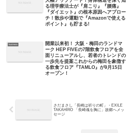
大幅アップデート！身体構造を深く知
る理学療法士が『肩こり』『腰痛』
『ダイエット』の根本原因へアプロー
チ！散歩や運動で『Amazonで使える
ポイント』も貯まる!
開業以来初！ 大阪・梅田のランドマ
business
ーク HEP FIVEの7階飲食フロアを全
面リニューアルし、若者のトレンドの
一歩先を提案これからの梅田を象徴す
る飲食フロア『TAMLO』が9月15日
オープン！
さだまさし「長崎は祈りの町」・EXILE
TAKAHIRO 「長崎魂を胸に」故郷へメッ
セージ