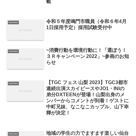
載
令和５年度鳴門市職員（令和６年4月
business
1日採用予定）採用試験受付中
~消費行動を環境行動に！「選ぼう！
business
３Ｒキャンペーン 2022」~参画のお知
らせ
【TGC フェス 山梨 2023】TGC3都市
business
連続出演スカイピースやJO1・INIの
弟分DXTEENが登場！山梨出身のメ
ンバーからコメントが到着！ゲストに
中町兄妹、なこなこカップル、山下幸
輝が決定！
地域の学生の力でますます楽しい仙台
business