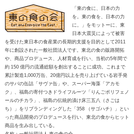
「東の食に、日本の力
を。東の食を、日本の力
に。」をモットーに、東
日本大震災によって被害
を受けた東日本の食産業の長期的支援を目的として2011
年に創設された一般社団法人です。東北の食の販路開拓
や、商品プロデュース、人材育成を行い、当初の5年間で
約 150 億円の流通総額を創出することに成功。これまで
累計製造1,000万缶、20億円以上を売り上げている岩手発
のサバの缶詰「サヴァ缶」や、スーパー海藻「アカモ
ク」、福島の寄付つきドライフルーツ「りんごポリフェノ
ールのチカラ」、福島の伝統的漬け床三五八（さごは
ち）」をリブランディングした「358 （サゴハチ）」とい
った商品開発のプロデュースを行い、東北の食からヒット
商品を生み出している。
名称：一般社団法人 東の食の会