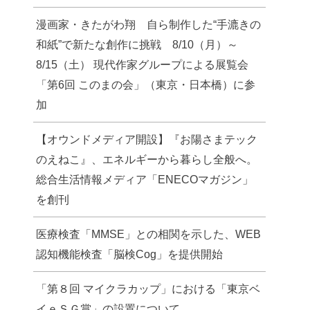
漫画家・きたがわ翔 自ら制作した“手漉きの
和紙”で新たな創作に挑戦 8/10（月）～
8/15（土） 現代作家グループによる展覧会
「第6回 このまの会」（東京・日本橋）に参
加
【オウンドメディア開設】『お陽さまテック
のえねこ』、エネルギーから暮らし全般へ。
総合生活情報メディア「ENECOマガジン」
を創刊
医療検査「MMSE」との相関を示した、WEB
認知機能検査「脳検Cog」を提供開始
「第８回 マイクラカップ」における「東京ベ
イｅＳＧ賞」の設置について