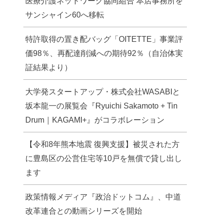
医療介護ネットワーク協同組合 本店事務所を
サンシャイン60へ移転
特許取得の置き配バッグ「OITETTE」事業評
価98％、再配達削減への期待92％（自治体実
証結果より）
大学発スタートアップ・株式会社WASABIと
坂本龍一の展覧会『Ryuichi Sakamoto + Tin
Drum｜KAGAMI+』がコラボレーション
【令和8年熊本地震 復興支援】被災された方
に豊島区の公営住宅等10戸を無償で貸し出し
ます
政策情報メディア『政治ドットコム』、中道
改革連合との動画シリーズを開始