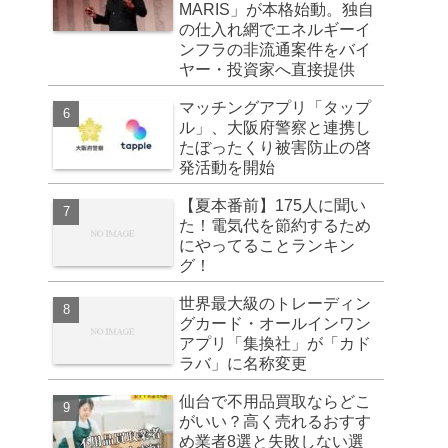
MARIS」が本格始動。独自
の仕入れ網でエネルギーイ
ンフラの非流通案件をバイ
ヤー・投資家へ直接提供
マッチングアプリ「タップ
ル」、大阪府警察と連携し
たぼったくり被害防止の啓
発活動を開始
【夏本番前】175人に聞い
た！電気代を節約するため
にやってることランキン
グ！
世界最大級のトレーディン
グカード・オールインワン
アプリ「集換社」が「カド
ラバ」に名称変更
仙台で不用品買取ならどこ
がいい？高く売れるおすす
め業者8選と失敗しない選