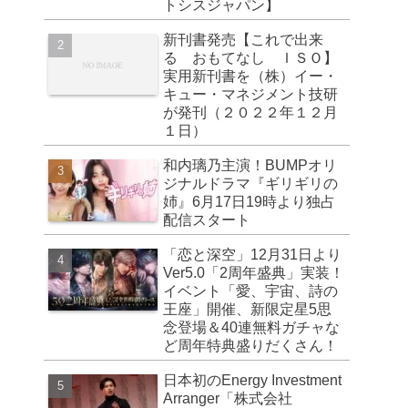
トシスジャパン】
新刊書発売【これで出来
る おもてなし ＩＳＯ】
実用新刊書を（株）イー・
キュー・マネジメント技研
が発刊（２０２２年１２月
１日）
和内璃乃主演！BUMPオリ
ジナルドラマ『ギリギリの
姉』6月17日19時より独占
配信スタート
「恋と深空」12月31日より
Ver5.0「2周年盛典」実装！
イベント「愛、宇宙、詩の
王座」開催、新限定星5思
念登場＆40連無料ガチャな
ど周年特典盛りだくさん！
日本初のEnergy Investment
Arranger「株式会社