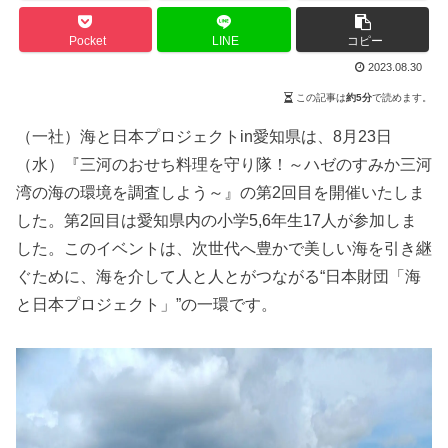
Pocket
LINE
コピー
2023.08.30
この記事は
約5分
で読めます。
（一社）海と日本プロジェクトin愛知県は、8月23日
（水）『三河のおせち料理を守り隊！～ハゼのすみか三河
湾の海の環境を調査しよう～』の第2回目を開催いたしま
した。第2回目は愛知県内の小学5,6年生17人が参加しま
した。このイベントは、次世代へ豊かで美しい海を引き継
ぐために、海を介して人と人とがつながる“日本財団「海
と日本プロジェクト」”の一環です。