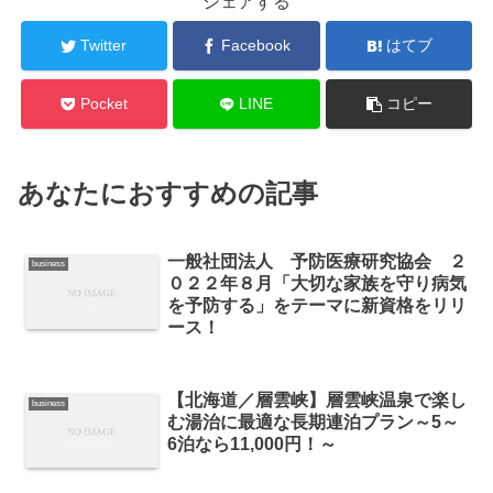
シェアする
Twitter
Facebook
はてブ
Pocket
LINE
コピー
あなたにおすすめの記事
一般社団法人 予防医療研究協会 ２
business
０２２年８月「大切な家族を守り病気
を予防する」をテーマに新資格をリリ
ース！
【北海道／層雲峡】層雲峡温泉で楽し
business
む湯治に最適な長期連泊プラン～5～
6泊なら11,000円！～