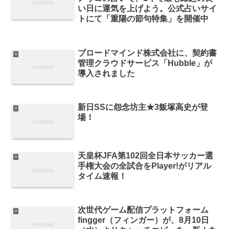
い日に運気を上げよう。公式占いサイ
トにて「重陽の節句特集」を開催中
ブロードマインド株式会社に、契約書
it
管理クラウドサービス「Hubble」が
導入されました
新日SSに怨念坊主★3飯塚高史が登
it
場！
天皇杯JFA第102回全日本サッカー選
it
手権大会の全試合をPlayer!がリアル
タイム速報！
次世代ゲーム配信プラットフォーム
it
fingger（フィンガー）が、8月10日