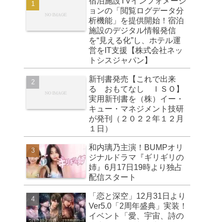
宿泊施設TVインフォメーシ
ョンの「閲覧ログデータ分
析機能」を提供開始！宿泊
施設のデジタル情報発信
を“見える化”し、ホテル運
営をIT支援【株式会社ネッ
トシスジャパン】
新刊書発売【これで出来
る おもてなし ＩＳＯ】
実用新刊書を（株）イー・
キュー・マネジメント技研
が発刊（２０２２年１２月
１日）
和内璃乃主演！BUMPオリ
ジナルドラマ『ギリギリの
姉』6月17日19時より独占
配信スタート
「恋と深空」12月31日より
Ver5.0「2周年盛典」実装！
イベント「愛、宇宙、詩の