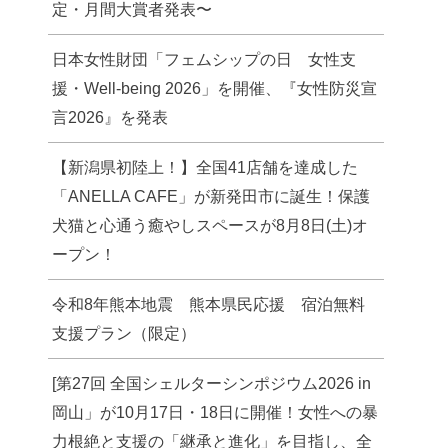
定・月間大賞者発表〜
日本女性財団「フェムシップの日 女性支
援・Well-being 2026」を開催、『女性防災宣
言2026』を発表
【新潟県初陸上！】全国41店舗を達成した
「ANELLA CAFE」が新発田市に誕生！保護
犬猫と心通う癒やしスペースが8月8日(土)オ
ープン！
令和8年熊本地震 熊本県民応援 宿泊無料
支援プラン（限定）
[第27回 全国シェルターシンポジウム2026 in
岡山」が10月17日・18日に開催！女性への暴
力根絶と支援の「継承と進化」を目指し、全