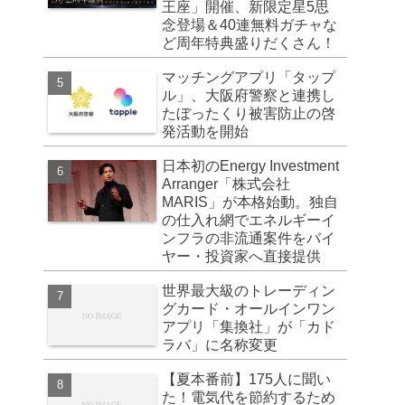
王座」開催、新限定星5思
念登場＆40連無料ガチャな
ど周年特典盛りだくさん！
マッチングアプリ「タップ
ル」、大阪府警察と連携し
たぼったくり被害防止の啓
発活動を開始
日本初のEnergy Investment
Arranger「株式会社
MARIS」が本格始動。独自
の仕入れ網でエネルギーイ
ンフラの非流通案件をバイ
ヤー・投資家へ直接提供
世界最大級のトレーディン
グカード・オールインワン
アプリ「集換社」が「カド
ラバ」に名称変更
【夏本番前】175人に聞い
た！電気代を節約するため