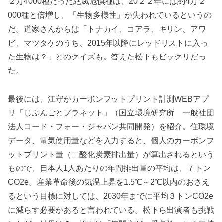
２万4000種だった絶滅危惧種は、20２２年には約4万２
000種と倍増し、「生物多様性」が失われているというの
だ。道家さんからは「トナカイ、コアラ、キリン、アワ
ビ、マツタケのうち、2015年以降にレッドリストに入っ
た生物は？」とのクイズも。答えた松下もビックリだっ
た。
最後には、江守がカーボンフットプリント計測WEBアプ
リ「じぶんごとプラネット」（国立環境研究所 一般社団
法人コード・フォー・ジャパン共同開発）を紹介。住環境
データ、電気使用量などを入力すると、個人のカーボンフ
ットプリント量（二酸化炭素排出量）が算出されるという
もので、日本人1人あたりの年間排出量の平均は、７トン
CO2e。産業革命後の気温上昇を1.5℃～2℃以内のおさえ
るという目標に対しては、2030年までに平均３トンCO2e
に減らす必要があると言われている。松下ら出演者も挑戦