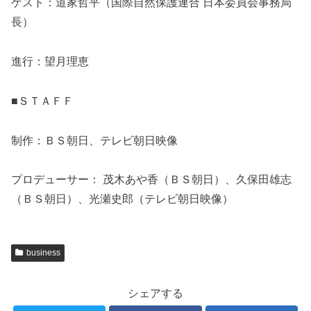
ゲスト：道家哲平（国際自然保護連合 日本委員会事務局
長）
進行：望月理恵
■ＳＴＡＦＦ
制作：ＢＳ朝日、テレビ朝日映像
プロデューサー： 茂木あや香（ＢＳ朝日）、久保田雄志
（ＢＳ朝日）、光瀬史郎（テレビ朝日映像）
business
シェアする