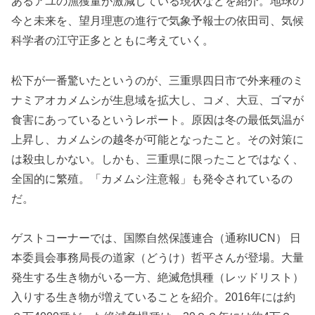
あるアユの漁獲量が激減している現状などを紹介。地球の
今と未来を、望月理恵の進行で気象予報士の依田司、気候
科学者の江守正多とともに考えていく。
松下が一番驚いたというのが、三重県四日市で外来種のミ
ナミアオカメムシが生息域を拡大し、コメ、大豆、ゴマが
食害にあっているというレポート。原因は冬の最低気温が
上昇し、カメムシの越冬が可能となったこと。その対策に
は殺虫しかない。しかも、三重県に限ったことではなく、
全国的に繁殖。「カメムシ注意報」も発令されているの
だ。
ゲストコーナーでは、国際自然保護連合（通称IUCN） 日
本委員会事務局長の道家（どうけ）哲平さんが登場。大量
発生する生き物がいる一方、絶滅危惧種（レッドリスト）
入りする生き物が増えていることを紹介。2016年には約