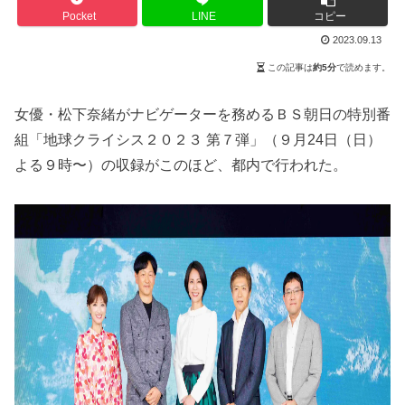
Pocket
LINE
コピー
2023.09.13
この記事は
約5分
で読めます。
女優・松下奈緒がナビゲーターを務めるＢＳ朝日の特別番
組「地球クライシス２０２３ 第７弾」（９月24日（日）
よる９時〜）の収録がこのほど、都内で行われた。