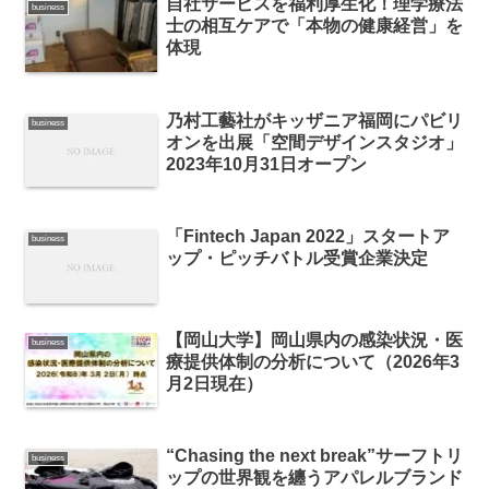
自社サービスを福利厚生化！理学療法
business
士の相互ケアで「本物の健康経営」を
体現
乃村工藝社がキッザニア福岡にパビリ
business
オンを出展「空間デザインスタジオ」
2023年10月31日オープン
「Fintech Japan 2022」スタートア
business
ップ・ピッチバトル受賞企業決定
【岡山大学】岡山県内の感染状況・医
business
療提供体制の分析について（2026年3
月2日現在）
“Chasing the next break”サーフトリ
business
ップの世界観を纏うアパレルブランド