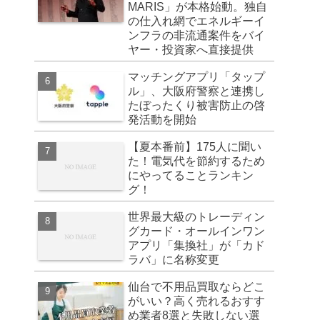
MARIS」が本格始動。独自
の仕入れ網でエネルギーイ
ンフラの非流通案件をバイ
ヤー・投資家へ直接提供
マッチングアプリ「タップ
ル」、大阪府警察と連携し
たぼったくり被害防止の啓
発活動を開始
【夏本番前】175人に聞い
た！電気代を節約するため
にやってることランキン
グ！
世界最大級のトレーディン
グカード・オールインワン
アプリ「集換社」が「カド
ラバ」に名称変更
仙台で不用品買取ならどこ
がいい？高く売れるおすす
め業者8選と失敗しない選