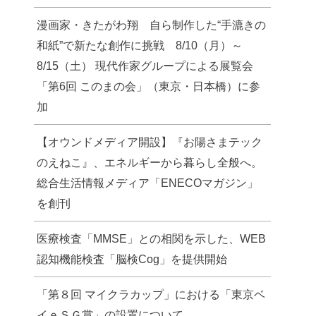
漫画家・きたがわ翔 自ら制作した“手漉きの
和紙”で新たな創作に挑戦 8/10（月）～
8/15（土） 現代作家グループによる展覧会
「第6回 このまの会」（東京・日本橋）に参
加
【オウンドメディア開設】『お陽さまテック
のえねこ』、エネルギーから暮らし全般へ。
総合生活情報メディア「ENECOマガジン」
を創刊
医療検査「MMSE」との相関を示した、WEB
認知機能検査「脳検Cog」を提供開始
「第８回 マイクラカップ」における「東京ベ
イｅＳＧ賞」の設置について