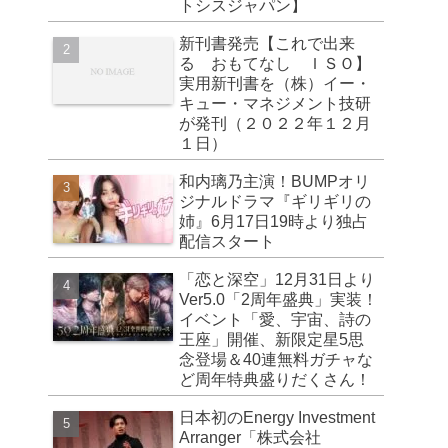
トシスジャパン】
新刊書発売【これで出来
る おもてなし ＩＳＯ】
実用新刊書を（株）イー・
キュー・マネジメント技研
が発刊（２０２２年１２月
１日）
和内璃乃主演！BUMPオリ
ジナルドラマ『ギリギリの
姉』6月17日19時より独占
配信スタート
「恋と深空」12月31日より
Ver5.0「2周年盛典」実装！
イベント「愛、宇宙、詩の
王座」開催、新限定星5思
念登場＆40連無料ガチャな
ど周年特典盛りだくさん！
日本初のEnergy Investment
Arranger「株式会社