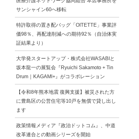
医療介護ネットワーク協同組合 本店事務所を
サンシャイン60へ移転
特許取得の置き配バッグ「OITETTE」事業評
価98％、再配達削減への期待92％（自治体実
証結果より）
大学発スタートアップ・株式会社WASABIと
坂本龍一の展覧会『Ryuichi Sakamoto + Tin
Drum｜KAGAMI+』がコラボレーション
【令和8年熊本地震 復興支援】被災された方
に豊島区の公営住宅等10戸を無償で貸し出し
ます
政策情報メディア『政治ドットコム』、中道
改革連合との動画シリーズを開始