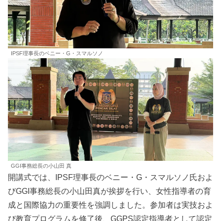
IPSF理事長のベニー・G・スマルソノ
GGI事務総長の小山田 真
開講式では、IPSF理事長のベニー・G・スマルソノ氏およ
びGGI事務総長の小山田真が挨拶を行い、女性指導者の育
成と国際協力の重要性を強調しました。参加者は実技およ
び教育プログラムを修了後、GGPS認定指導者として認定