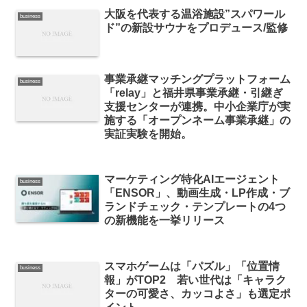
大阪を代表する温浴施設”スパワール
business
ド”の新設サウナをプロデュース/監修
事業承継マッチングプラットフォーム
business
「relay」と福井県事業承継・引継ぎ
支援センターが連携。中小企業庁が実
施する「オープンネーム事業承継」の
実証実験を開始。
マーケティング特化AIエージェント
business
「ENSOR」、動画生成・LP作成・ブ
ランドチェック・テンプレートの4つ
の新機能を一挙リリース
スマホゲームは「パズル」「位置情
business
報」がTOP2 若い世代は「キャラク
ターの可愛さ、カッコよさ」も選定ポ