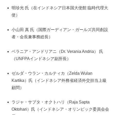
明珍光 氏（在インドネシア日本国大使館 臨時代理大
使）
小山田 真 氏（国際ガーディアン・ガールズ共同創設
者・会長兼事務総長）
ベラニア・アンドリアニ（Dr. Verania Andria） 氏
（UNFPAインドネシア副所長）
ゼルダ・ウラン・カルティカ（Zelda Wulan
Kartika）氏（インドネシア外務省経済外交担当上級
顧問）
ラジャ・サプタ・オクトハリ（Raja Sapta
Oktohari）氏（インドネシア・オリンピック委員会会