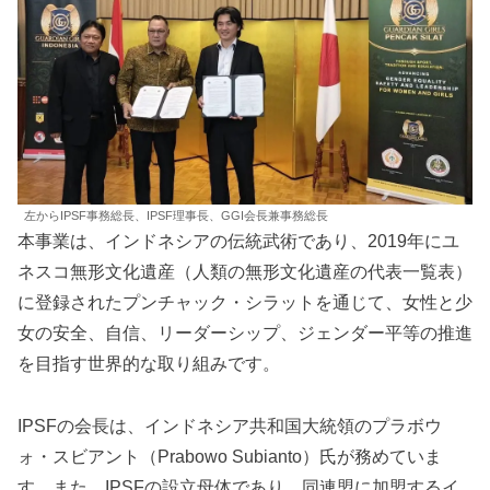
左からIPSF事務総長、IPSF理事長、GGI会長兼事務総長
本事業は、インドネシアの伝統武術であり、2019年にユ
ネスコ無形文化遺産（人類の無形文化遺産の代表一覧表）
に登録されたプンチャック・シラットを通じて、女性と少
女の安全、自信、リーダーシップ、ジェンダー平等の推進
を目指す世界的な取り組みです。
IPSFの会長は、インドネシア共和国大統領のプラボウ
ォ・スビアント（Prabowo Subianto）氏が務めていま
す。また、IPSFの設立母体であり、同連盟に加盟するイ