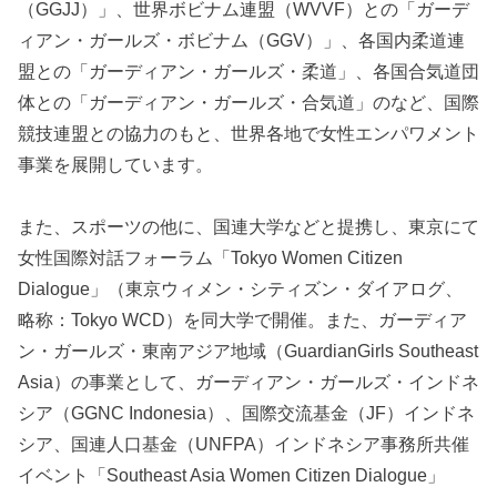
（GGJJ）」、世界ボビナム連盟（WVVF）との「ガーデ
ィアン・ガールズ・ボビナム（GGV）」、各国内柔道連
盟との「ガーディアン・ガールズ・柔道」、各国合気道団
体との「ガーディアン・ガールズ・合気道」のなど、国際
競技連盟との協力のもと、世界各地で女性エンパワメント
事業を展開しています。
また、スポーツの他に、国連大学などと提携し、東京にて
女性国際対話フォーラム「Tokyo Women Citizen
Dialogue」（東京ウィメン・シティズン・ダイアログ、
略称：Tokyo WCD）を同大学で開催。また、ガーディア
ン・ガールズ・東南アジア地域（GuardianGirls Southeast
Asia）の事業として、ガーディアン・ガールズ・インドネ
シア（GGNC Indonesia）、国際交流基金（JF）インドネ
シア、国連人口基金（UNFPA）インドネシア事務所共催
イベント「Southeast Asia Women Citizen Dialogue」