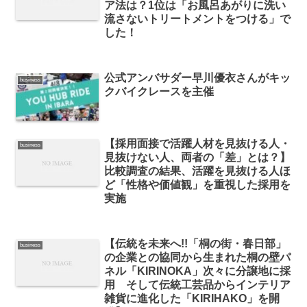
ア法は？1位は「お風呂あがりに洗い
流さないトリートメントをつける」で
した！
公式アンバサダー早川優衣さんがキッ
business
クバイクレースを主催
【採用面接で活躍人材を見抜ける人・
business
見抜けない人、両者の「差」とは？】
比較調査の結果、活躍を見抜ける人ほ
ど「性格や価値観」を重視した採用を
実施
【伝統を未来へ!!「桐の街・春日部」
business
の企業との協同から生まれた桐の壁パ
ネル「KIRINOKA」次々に分譲地に採
用 そして伝統工芸品からインテリア
雑貨に進化した「KIRIHAKO」を開