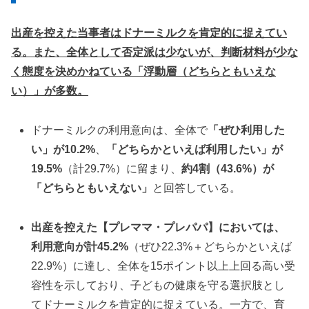
出産を控えた当事者はドナーミルクを肯定的に捉えてい
る。また、全体として否定派は少ないが、判断材料が少な
く態度を決めかねている「浮動層（どちらともいえな
い）」が多数。
ドナーミルクの利用意向は、全体で
「ぜひ利用した
い」が10.2%
、
「どちらかといえば利用したい」が
19.5%
（計29.7%）に留まり、
約4割（43.6%）が
「どちらともいえない」
と回答している。
出産を控えた【プレママ・プレパパ】においては、
利用意向が計45.2%
（ぜひ22.3%＋どちらかといえば
22.9%）に達し、全体を15ポイント以上上回る高い受
容性を示しており、子どもの健康を守る選択肢とし
てドナーミルクを肯定的に捉えている。一方で、育