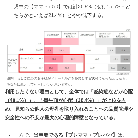
児中の【ママ・パパ】では計36.9%（ぜひ15.5%＋ど
ちらかといえば21.4%）とやや低下する。
設問：もしご自身のお子様がドナーミルクを必要とする状況になったとしたら、
あなたは親として利用したいと思いますか。
利用したくない理由として、全体では「感染症などが心配
（40.1%）」、「衛生面が心配（38.4%）」が上位を占
め、見知らぬ他人の母乳を取り入れることへの品質管理や
安全性への不安が最大の心理的障壁となっている。
一方で、
当事者である【プレママ・プレパパ】
は、