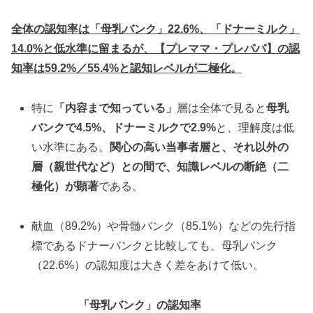
全体の認知率は「母乳バンク」22.6%、「ドナーミルク」
14.0%と低水準に留まるが、【プレママ・プレパパ】の認
知率は59.2%／55.4%と認知レベルが二極化。
特に
「内容まで知っている」
層は全体で見ると
母乳
バンクで4.5%、ドナーミルクで2.9%
と、理解度は低
い水準にある。
関心の高い当事者層と、それ以外の
層（親世代など）との間で、知識レベルの断絶（二
極化）が顕著
である。
献血（89.2%）や骨髄バンク（85.1%）などの先行指
標であるドナーバンクと比較しても、母乳バンク
（22.6%）の認知度は大きく差をあけて低い。
「母乳バンク」の認知率