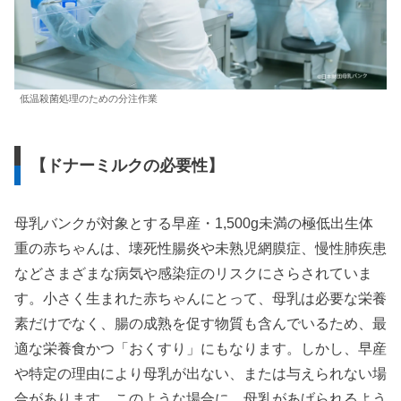
低温殺菌処理のための分注作業
【ドナーミルクの必要性】
母乳バンクが対象とする早産・1,500g未満の極低出生体
重の赤ちゃんは、壊死性腸炎や未熟児網膜症、慢性肺疾患
などさまざまな病気や感染症のリスクにさらされていま
す。小さく生まれた赤ちゃんにとって、母乳は必要な栄養
素だけでなく、腸の成熟を促す物質も含んでいるため、最
適な栄養食かつ「おくすり」にもなります。しかし、早産
や特定の理由により母乳が出ない、または与えられない場
合があります。このような場合に、⺟乳があげられるよう