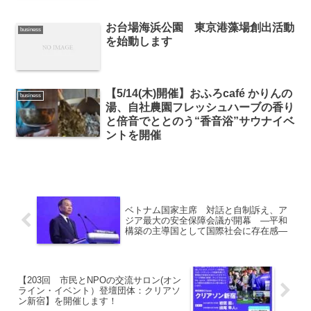
お台場海浜公園 東京港藻場創出活動
business
を始動します
【5/14(木)開催】おふろcafé かりんの
business
湯、自社農園フレッシュハーブの香り
と倍音でととのう“香音浴”サウナイベ
ントを開催
ベトナム国家主席 対話と自制訴え、ア
ジア最大の安全保障会議が開幕 ―平和
構築の主導国として国際社会に存在感―
【203回 市民とNPOの交流サロン(オン
ライン・イベント）登壇団体：クリアソ
ン新宿】を開催します！