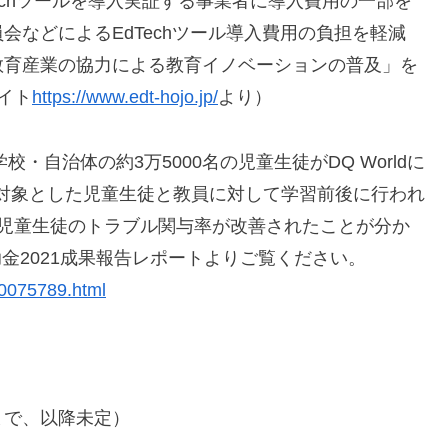
Techツールを導入実証する事業者に導入費用の一部を
などによるEdTechツール導入費用の負担を軽減
教育産業の協力による教育イノベーションの普及」を
サイト
https://www.edt-hojo.jp/
より）
学校・自治体の約3万5000名の児童生徒がDQ Worldに
校を対象とした児童生徒と教員に対して学習前後に行われ
の児童生徒のトラブル関与率が改善されたことが分か
補助金2021成果報告レポートよりご覧ください。
00075789.html
日まで、以降未定）