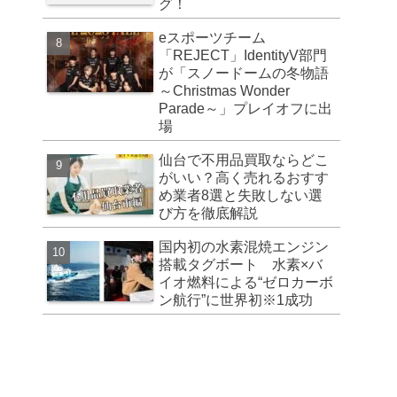
グ！
eスポーツチーム
「REJECT」IdentityV部門
が「スノードームの冬物語
～Christmas Wonder
Parade～」プレイオフに出
場
仙台で不用品買取ならどこ
がいい？高く売れるおすす
め業者8選と失敗しない選
び方を徹底解説
国内初の水素混焼エンジン
搭載タグボート 水素×バ
イオ燃料による“ゼロカーボ
ン航行”に世界初※1成功