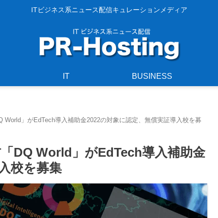
ITビジネス系ニュース配信キュレーションメディア
IT
BUSINESS
World」がEdTech導入補助金2022の対象に認定、無償実証導入校を募
Q World」がEdTech導入補助金
導入校を募集