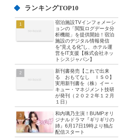
ランキングTOP10
宿泊施設TVインフォメーシ
ョンの「閲覧ログデータ分
析機能」を提供開始！宿泊
施設のデジタル情報発信
を“見える化”し、ホテル運
営をIT支援【株式会社ネッ
トシスジャパン】
新刊書発売【これで出来
る おもてなし ＩＳＯ】
実用新刊書を（株）イー・
キュー・マネジメント技研
が発刊（２０２２年１２月
１日）
和内璃乃主演！BUMPオリ
ジナルドラマ『ギリギリの
姉』6月17日19時より独占
配信スタート