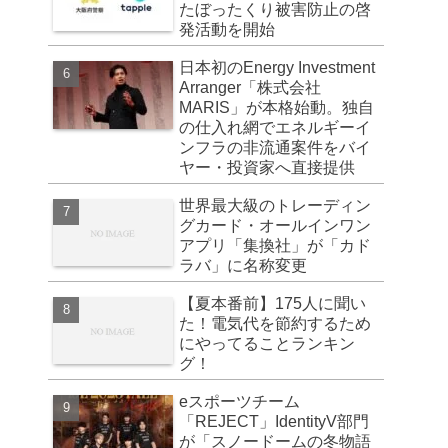
たぼったくり被害防止の啓
発活動を開始
日本初のEnergy Investment
Arranger「株式会社
MARIS」が本格始動。独自
の仕入れ網でエネルギーイ
ンフラの非流通案件をバイ
ヤー・投資家へ直接提供
世界最大級のトレーディン
グカード・オールインワン
アプリ「集換社」が「カド
ラバ」に名称変更
【夏本番前】175人に聞い
た！電気代を節約するため
にやってることランキン
グ！
eスポーツチーム
「REJECT」IdentityV部門
が「スノードームの冬物語