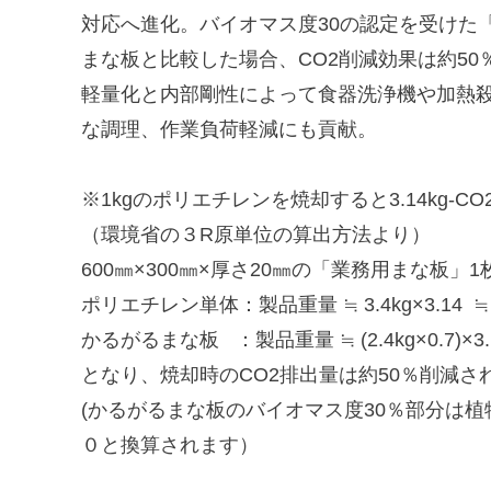
対応へ進化。バイオマス度30の認定を受けた
まな板と比較した場合、CO2削減効果は約5
軽量化と内部剛性によって食器洗浄機や加熱
な調理、作業負荷軽減にも貢献。
※1kgのポリエチレンを焼却すると3.14kg-C
（環境省の３R原単位の算出方法より）
600㎜×300㎜×厚さ20㎜の「業務用まな板」
ポリエチレン単体：製品重量 ≒ 3.4kg×3.14 ≒ 1
かるがるまな板 ：製品重量 ≒ (2.4kg×0.7)×3.14
となり、焼却時のCO2排出量は約50％削減さ
(かるがるまな板のバイオマス度30％部分は
０と換算されます）