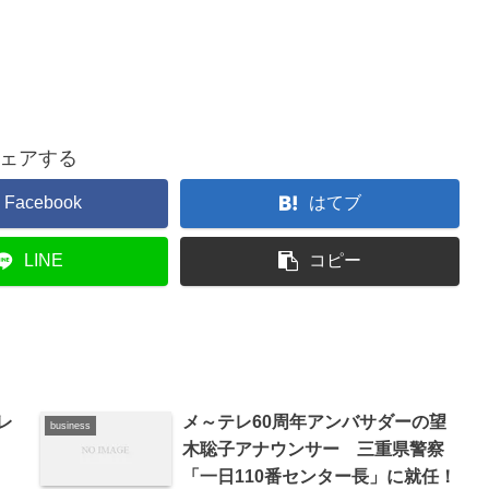
ェアする
Facebook
はてブ
LINE
コピー
レ
メ～テレ60周年アンバサダーの望
business
木聡子アナウンサー 三重県警察
「一日110番センター長」に就任！