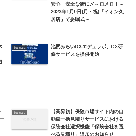
安心・安全な街にメ～ロメロ！～
2023年1月9日(月・祝)「イオン久
居店」で委嘱式～
ス
池尻みらいDXエデュラボ、DX研
business
修サービスを提供開始
辺
ゃ
【業界初】保険市場サイト内の自
business
ー
動車一括見積りサービスにおける
保険会社選択機能「保険会社を選
べる見積り」追加のお知らせ