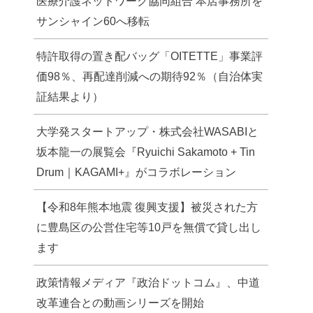
医療介護ネットワーク協同組合 本店事務所を
サンシャイン60へ移転
特許取得の置き配バッグ「OITETTE」事業評
価98％、再配達削減への期待92％（自治体実
証結果より）
大学発スタートアップ・株式会社WASABIと
坂本龍一の展覧会『Ryuichi Sakamoto + Tin
Drum｜KAGAMI+』がコラボレーション
【令和8年熊本地震 復興支援】被災された方
に豊島区の公営住宅等10戸を無償で貸し出し
ます
政策情報メディア『政治ドットコム』、中道
改革連合との動画シリーズを開始