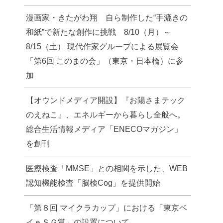
漫画家・きたがわ翔 自ら制作した“手漉きの
和紙”で新たな創作に挑戦 8/10（月）～
8/15（土） 現代作家グループによる展覧会
「第6回 このまの会」（東京・日本橋）に参
加
【オウンドメディア開設】『お陽さまテック
のえねこ』、エネルギーから暮らし全般へ。
総合生活情報メディア「ENECOマガジン」
を創刊
医療検査「MMSE」との相関を示した、WEB
認知機能検査「脳検Cog」を提供開始
「第８回 マイクラカップ」における「東京ベ
イｅＳＧ賞」の設置について