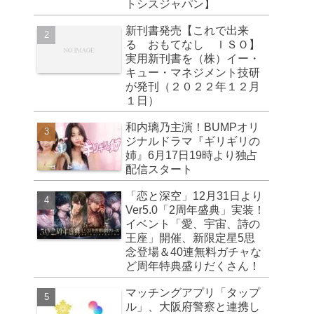
トシスジャパン】
新刊書発売【これで出来
る おもてなし ＩＳＯ】
実用新刊書を（株）イー・
キュー・マネジメント技研
が発刊（２０２２年１２月
１日）
和内璃乃主演！BUMPオリ
ジナルドラマ『ギリギリの
姉』6月17日19時より独占
配信スタート
「恋と深空」12月31日より
Ver5.0「2周年盛典」実装！
イベント「愛、宇宙、詩の
王座」開催、新限定星5思
念登場＆40連無料ガチャな
ど周年特典盛りだくさん！
マッチングアプリ「タップ
ル」、大阪府警察と連携し