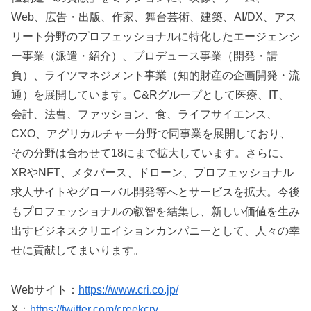
Web、広告・出版、作家、舞台芸術、建築、AI/DX、アス
リート分野のプロフェッショナルに特化したエージェンシ
ー事業（派遣・紹介）、プロデュース事業（開発・請
負）、ライツマネジメント事業（知的財産の企画開発・流
通）を展開しています。C&Rグループとして医療、IT、
会計、法曹、ファッション、食、ライフサイエンス、
CXO、アグリカルチャー分野で同事業を展開しており、
その分野は合わせて18にまで拡大しています。さらに、
XRやNFT、メタバース、ドローン、プロフェッショナル
求人サイトやグローバル開発等へとサービスを拡大。今後
もプロフェッショナルの叡智を結集し、新しい価値を生み
出すビジネスクリエイションカンパニーとして、人々の幸
せに貢献してまいります。
Webサイト：
https://www.cri.co.jp/
X：
https://twitter.com/creekcrv