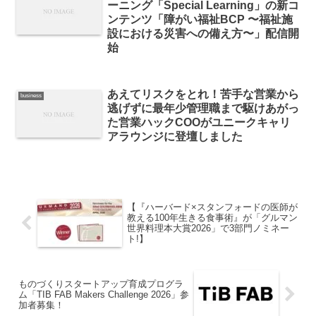
ーニング「Special Learning」の新コ
ンテンツ「障がい福祉BCP 〜福祉施
設における災害への備え方〜」配信開
始
あえてリスクをとれ！苦手な営業から
business
逃げずに最年少管理職まで駆けあがっ
た営業ハックCOOがユニークキャリ
アラウンジに登壇しました
【『ハーバード×スタンフォードの医師が
教える100年生きる食事術』が「グルマン
世界料理本大賞2026」で3部門ノミネー
ト!】
ものづくりスタートアップ育成プログラ
ム「TIB FAB Makers Challenge 2026」参
加者募集！