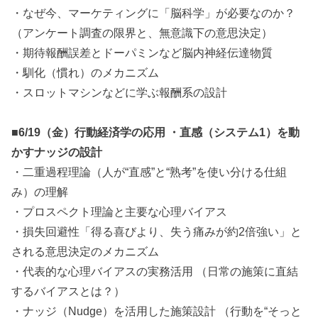
・なぜ今、マーケティングに「脳科学」が必要なのか？
（アンケート調査の限界と、無意識下の意思決定）
・期待報酬誤差とドーパミンなど脳内神経伝達物質
・馴化（慣れ）のメカニズム
・スロットマシンなどに学ぶ報酬系の設計
■6/19（金）行動経済学の応用 ・直感（システム1）を動
かすナッジの設計
・二重過程理論（人が“直感”と“熟考”を使い分ける仕組
み）の理解
・プロスペクト理論と主要な心理バイアス
・損失回避性「得る喜びより、失う痛みが約2倍強い」と
される意思決定のメカニズム
・代表的な心理バイアスの実務活用 （日常の施策に直結
するバイアスとは？）
・ナッジ（Nudge）を活用した施策設計 （行動を“そっと