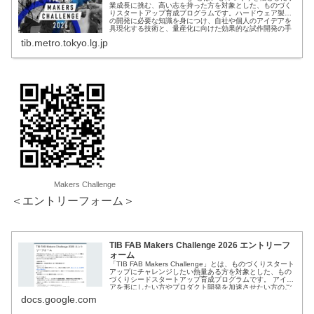
業成長に挑む、高い志を持った方を対象とした、ものづく
りスタートアップ育成プログラムです。ハードウェア製品
の開発に必要な知識を身につけ、自社や個人のアイデアを
具現化する技術と、量産化に向けた効果的な試作開発の手
法を身につけることができます。ものづ...
tib.metro.tokyo.lg.jp
Makers Challenge
＜エントリーフォーム＞
TIB FAB Makers Challenge 2026 エントリーフ
ォーム
「TIB FAB Makers Challenge」とは、ものづくりスタート
アップにチャレンジしたい熱量ある方を対象とした、もの
づくりシードスタートアップ育成プログラムです。 アイデ
アを形にしたい方やプロダクト開発を加速させたい方のご
応募をお待ちしています。 ※本プログラムは日本語で実施
docs.google.com
します。 ＜応募に関して＞ 応募...