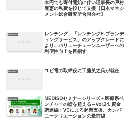
本円でも寄付開始に伴い理事長の戸村
智憲の私費を投じて支援【日本マネジ
メント総合研究所合同会社】
レンチング、「レンチングE-ブランデ
business
ィングサービス」のアップグレードに
より、バリューチェーンユーザーへの
利便性向上を目指す
ユビ電の取締役に工藤英之氏が就任
business
MEDISOセミナーシリーズ～医療系ベ
business
ンチャーの壁を超える～vol.24. 資金
調達編：VCによる起業支援、カンパ
ニークリエーションの最前線