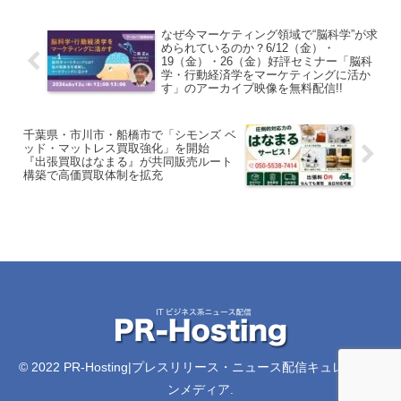
なぜ今マーケティング領域で“脳科学”が求
められているのか？6/12（金）・
19（金）・26（金）好評セミナー「脳科
学・行動経済学をマーケティングに活か
す」のアーカイブ映像を無料配信!!
千葉県・市川市・船橋市で「シモンズ ベ
ッド・マットレス買取強化」を開始
『出張買取はなまる』が共同販売ルート
構築で高価買取体制を拡充
© 2022 PR-Hosting|プレスリリース・ニュース配信キュレーショ
ンメディア.