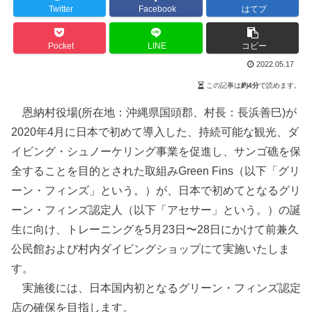
Twitter
Facebook
はてブ
Pocket
LINE
コピー
2022.05.17
この記事は
約4分
で読めます。
恩納村役場(所在地：沖縄県国頭郡、村長：長浜善巳)が
2020年4月に日本で初めて導入した、持続可能な観光、ダ
イビング・シュノーケリング事業を促進し、サンゴ礁を保
全することを目的とされた取組みGreen Fins（以下「グリ
ーン・フィンズ」という。）が、日本で初めてとなるグリ
ーン・フィンズ認定人（以下「アセサー」という。）の誕
生に向け、トレーニングを5月23日〜28日にかけて前兼久
公民館および村内ダイビングショップにて実施いたしま
す。
実施後には、日本国内初となるグリーン・フィンズ認定
店の確保を目指します。