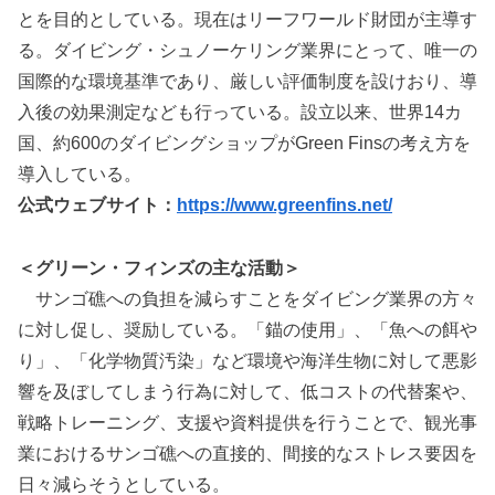
とを目的としている。現在はリーフワールド財団が主導す
る。ダイビング・シュノーケリング業界にとって、唯一の
国際的な環境基準であり、厳しい評価制度を設けおり、導
入後の効果測定なども行っている。設立以来、世界14カ
国、約600のダイビングショップがGreen Finsの考え方を
導入している。
公式ウェブサイト：
https://www.greenfins.net/
＜グリーン・フィンズの主な活動＞
サンゴ礁への負担を減らすことをダイビング業界の方々
に対し促し、奨励している。「錨の使用」、「魚への餌や
り」、「化学物質汚染」など環境や海洋生物に対して悪影
響を及ぼしてしまう行為に対して、低コストの代替案や、
戦略トレーニング、支援や資料提供を行うことで、観光事
業におけるサンゴ礁への直接的、間接的なストレス要因を
日々減らそうとしている。