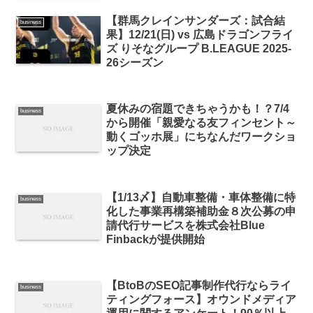
【群馬クレインサンダーズ：試合結
business
果】12/21(日) vs 広島ドラゴンフライ
ズ りそなグループ B.LEAGUE 2025-
26シーズン
夏休みの宿題できちゃうかも！？7/4
business
から開催「親愛なる友フィンセント～
動くゴッホ展」にちなんだワークショ
ップ決定
【1/13〆】自動車整備・車体整備に特
business
化した事業再構築補助金８次公募の申
請代行サービスを株式会社Blue
Finbackが提供開始
【BtoBのSEO記事制作代行ならライ
business
ティングフォース】オウンドメディア