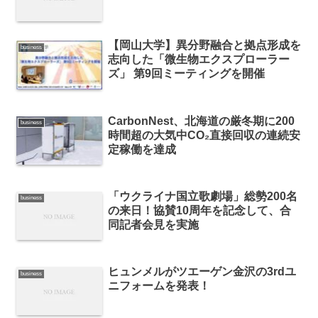
【岡山大学】異分野融合と拠点形成を
business
志向した「微生物エクスプローラー
ズ」 第9回ミーティングを開催
CarbonNest、北海道の厳冬期に200
business
時間超の大気中CO₂直接回収の連続安
定稼働を達成
「ウクライナ国立歌劇場」総勢200名
business
の来日！協賛10周年を記念して、合
同記者会見を実施
ヒュンメルがツエーゲン金沢の3rdユ
business
ニフォームを発表！