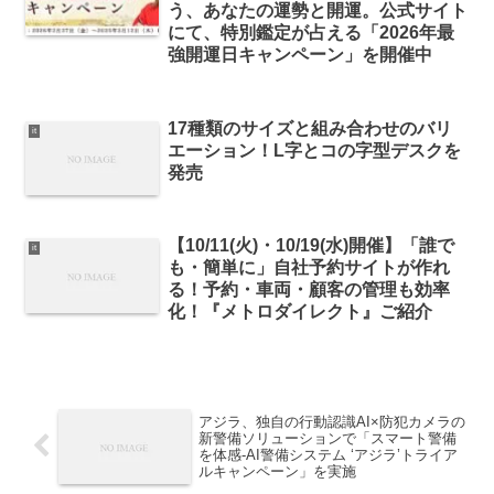
う、あなたの運勢と開運。公式サイト
にて、特別鑑定が占える「2026年最
強開運日キャンペーン」を開催中
17種類のサイズと組み合わせのバリ
it
エーション！L字とコの字型デスクを
発売
【10/11(火)・10/19(水)開催】「誰で
it
も・簡単に」自社予約サイトが作れ
る！予約・車両・顧客の管理も効率
化！『メトロダイレクト』ご紹介
アジラ、独自の行動認識AI×防犯カメラの
新警備ソリューションで「スマート警備
を体感-AI警備システム ‘アジラ’トライア
ルキャンペーン」を実施