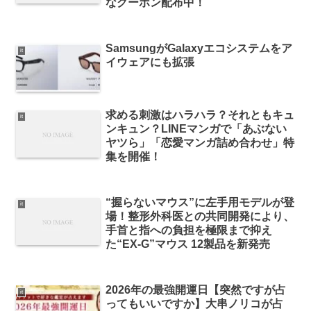
なクーポン配布中！
SamsungがGalaxyエコシステムをア
it
イウェアにも拡張
求める刺激はハラハラ？それともキュ
it
ンキュン？LINEマンガで「あぶない
ヤツら」「恋愛マンガ詰め合わせ」特
集を開催！
“握らないマウス”に左手用モデルが登
it
場！整形外科医との共同開発により、
手首と指への負担を極限まで抑え
た“EX-G”マウス 12製品を新発売
2026年の最強開運日【突然ですが占
it
ってもいいですか】大串ノリコが占