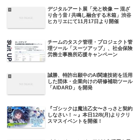
デジタルアート展「光と映像 ー 混ざ
it
り合う音 / 共鳴し融合する木箱」渋谷
ヒカリエにて11月17日より開催
チームのタスク管理・プロジェクト管
it
理ツール「スーツアップ」、社会保険
労務士事務所応援キャンペーン
誠勝、特許出願中のAI関連技術を活用
it
した団体・企業向けの研修補助ツール
「AIDARD」を開発
『ゴシックは魔法乙女〜さっさと契約
it
しなさい！～』本日12/8(月)よりクリ
スマスイベントを開催！