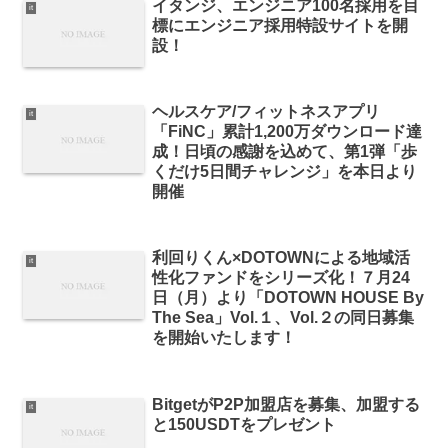
イタンジ、エンジニア100名採用を目
it
標にエンジニア採用特設サイトを開
設！
ヘルスケア/フィットネスアプリ
it
「FiNC」累計1,200万ダウンロード達
成！日頃の感謝を込めて、第1弾「歩
くだけ5日間チャレンジ」を本日より
開催
利回りくん×DOTOWNによる地域活
it
性化ファンドをシリーズ化！７月24
日（月）より「DOTOWN HOUSE By
The Sea」Vol.１、Vol.２の同日募集
を開始いたします！
BitgetがP2P加盟店を募集、加盟する
it
と150USDTをプレゼント