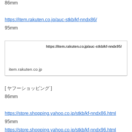
86mm
https://item.rakuten.co.jp/auc-stkb/kf-nndx86/
95mm
https://item.rakuten.co.jp/auc-stkb/kf-nndx95/
item.rakuten.co.jp
[ ヤフーショッピング ]
86mm
https://store.shopping.yahoo.co.jp/stkb/kf-nndx86.html
95mm
https://store.shopping.yahoo.co.jp/stkb/kf-nndx96.html