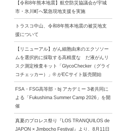
【令和8年熊本地震】航空防災協議会が宇城
市・氷川町へ緊急現地支援を実施
トラスコ中山、令和8年熊本地震の被災地支
援について
【リニューアル】がん細胞由来のエクソソー
ムを選択的に採取する高精度な だ液がんリ
スク測定検査キット「GlycoChecker（グライ
コチェッカー）」® がECサイト販売開始
FSA・FSG高等部・bj アカデミー 3者共同に
よる「Fukushima Summer Camp 2026」を開
催
真夏のプロレス祭り『LOS TRANQUILOS de
JAPON × Jimbocho Festival』より、8月11日