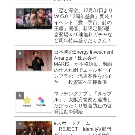
「恋と深空」12月31日より
Ver5.0「2周年盛典」実装！
イベント「愛、宇宙、詩の
王座」開催、新限定星5思
念登場＆40連無料ガチャな
ど周年特典盛りだくさん！
日本初のEnergy Investment
Arranger「株式会社
MARIS」が本格始動。独自
の仕入れ網でエネルギーイ
ンフラの非流通案件をバイ
ヤー・投資家へ直接提供
マッチングアプリ「タップ
ル」、大阪府警察と連携し
たぼったくり被害防止の啓
発活動を開始
eスポーツチーム
「REJECT」IdentityV部門