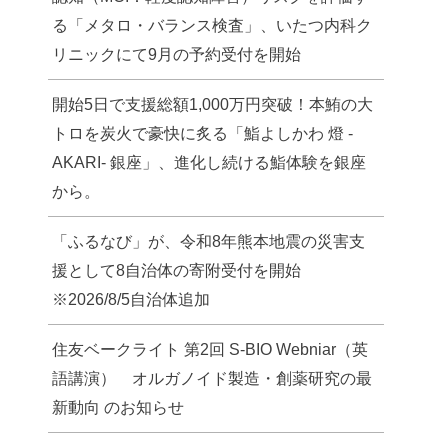
る「メタロ・バランス検査」、いたつ内科ク
リニックにて9月の予約受付を開始
開始5日で支援総額1,000万円突破！本鮪の大
トロを炭火で豪快に炙る「鮨よしかわ 燈 -
AKARI- 銀座」、進化し続ける鮨体験を銀座
から。
「ふるなび」が、令和8年熊本地震の災害支
援として8自治体の寄附受付を開始
※2026/8/5自治体追加
住友ベークライト 第2回 S-BIO Webniar（英
語講演） オルガノイド製造・創薬研究の最
新動向 のお知らせ