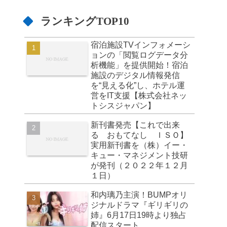
ランキングTOP10
宿泊施設TVインフォメーシ
ョンの「閲覧ログデータ分
析機能」を提供開始！宿泊
施設のデジタル情報発信
を“見える化”し、ホテル運
営をIT支援【株式会社ネッ
トシスジャパン】
新刊書発売【これで出来
る おもてなし ＩＳＯ】
実用新刊書を（株）イー・
キュー・マネジメント技研
が発刊（２０２２年１２月
１日）
和内璃乃主演！BUMPオリ
ジナルドラマ『ギリギリの
姉』6月17日19時より独占
配信スタート