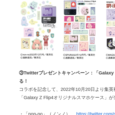
③Twitterプレゼントキャンペーン：「Galax
る！
コラボを記念して、2022年10月20日より集英
「Galaxy Z Flip4オリジナルスマホケ
・「non-no」（ノンノ）
https://twitter.com