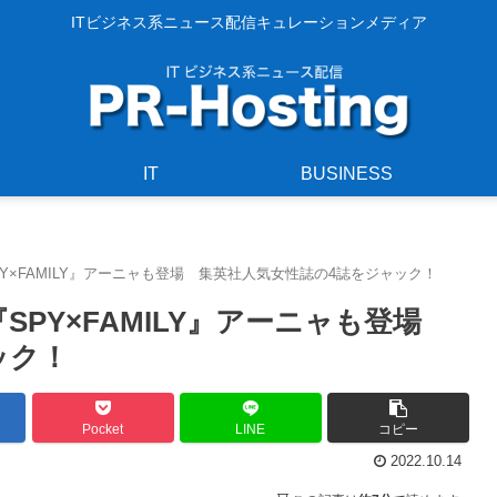
ITビジネス系ニュース配信キュレーションメディア
IT
BUSINESS
画に『SPY×FAMILY』アーニャも登場 集英社人気女性誌の4誌をジャック！
画に『SPY×FAMILY』アーニャも登場
ャック！
Pocket
LINE
コピー
2022.10.14