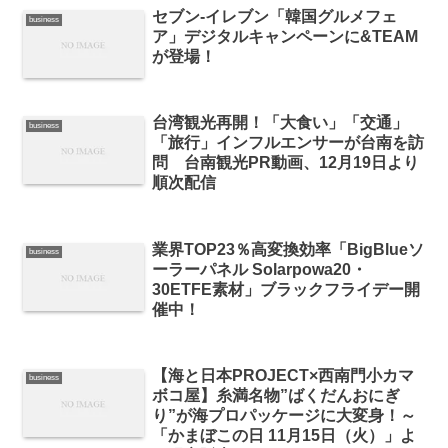
セブン‐イレブン「韓国グルメフェ
business
ア」デジタルキャンペーンに&TEAM
が登場！
台湾観光再開！「大食い」「交通」
business
「旅行」インフルエンサーが台南を訪
問 台南観光PR動画、12月19日より
順次配信
業界TOP23％高変換効率「BigBlueソ
business
ーラーパネル Solarpowa20・
30ETFE素材」ブラックフライデー開
催中！
【海と日本PROJECT×西南門小カマ
business
ボコ屋】糸満名物”ばくだんおにぎ
り”が海プロパッケージに大変身！～
「かまぼこの日 11月15日（火）」よ