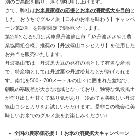
別のご高配を賜り、厚く御礼申し上げます。
さて、弊社は
お米農家様の応援とお米の消費拡大を目的
と
した「おうちでグルメ旅【日本のお米を味わう】キャンペ
ーン第2弾」を期間限定で開催いたします。
第2弾となる5月は兵庫県丹波篠山市「JA丹波ささやま農
業協同組合様」推奨の【丹波篠山コシヒカリ】を使用した
お弁当を販売いたします。
丹波篠山市は、丹波黒大豆の発祥の地として有名な産地
で、特産物としては丹波栗や丹波松茸などが挙げられま
す。南北を500～700メートルの山々に囲まれた盆地で、
朝晩の寒暖差が大きな地域となっており、独特な気候風土
が作り出した甘くて粘り気があり、冷めても美味しい丹波
篠山コシヒカリをお試しいただけます。是非この機会に美
味しいお米でのグルメ旅をお楽しみください♪
全国の農家様応援！！お米の消費拡大キャンペーン