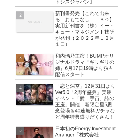
トシスジャパン】
新刊書発売【これで出来
る おもてなし ＩＳＯ】
実用新刊書を（株）イー・
キュー・マネジメント技研
が発刊（２０２２年１２月
１日）
和内璃乃主演！BUMPオリ
ジナルドラマ『ギリギリの
姉』6月17日19時より独占
配信スタート
「恋と深空」12月31日より
Ver5.0「2周年盛典」実装！
イベント「愛、宇宙、詩の
王座」開催、新限定星5思
念登場＆40連無料ガチャな
ど周年特典盛りだくさん！
日本初のEnergy Investment
Arranger「株式会社