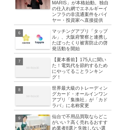
MARIS」が本格始動。独自
の仕入れ網でエネルギーイ
ンフラの非流通案件をバイ
ヤー・投資家へ直接提供
マッチングアプリ「タップ
ル」、大阪府警察と連携し
たぼったくり被害防止の啓
発活動を開始
【夏本番前】175人に聞い
た！電気代を節約するため
にやってることランキン
グ！
世界最大級のトレーディン
グカード・オールインワン
アプリ「集換社」が「カド
ラバ」に名称変更
仙台で不用品買取ならどこ
がいい？高く売れるおすす
め業者8選と失敗しない選