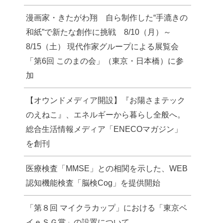
漫画家・きたがわ翔 自ら制作した“手漉きの
和紙”で新たな創作に挑戦 8/10（月）～
8/15（土） 現代作家グループによる展覧会
「第6回 このまの会」（東京・日本橋）に参
加
【オウンドメディア開設】『お陽さまテック
のえねこ』、エネルギーから暮らし全般へ。
総合生活情報メディア「ENECOマガジン」
を創刊
医療検査「MMSE」との相関を示した、WEB
認知機能検査「脳検Cog」を提供開始
「第８回 マイクラカップ」における「東京ベ
イｅＳＧ賞」の設置について