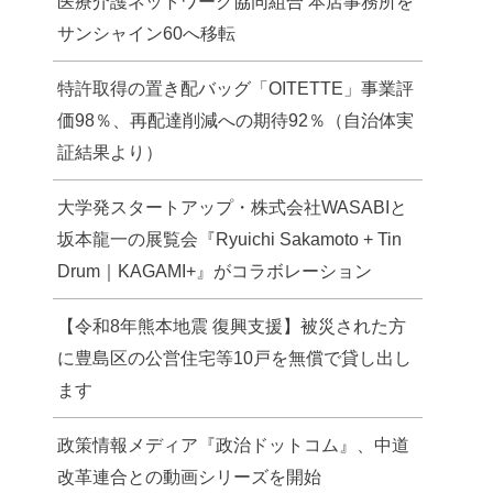
医療介護ネットワーク協同組合 本店事務所を
サンシャイン60へ移転
特許取得の置き配バッグ「OITETTE」事業評
価98％、再配達削減への期待92％（自治体実
証結果より）
大学発スタートアップ・株式会社WASABIと
坂本龍一の展覧会『Ryuichi Sakamoto + Tin
Drum｜KAGAMI+』がコラボレーション
【令和8年熊本地震 復興支援】被災された方
に豊島区の公営住宅等10戸を無償で貸し出し
ます
政策情報メディア『政治ドットコム』、中道
改革連合との動画シリーズを開始