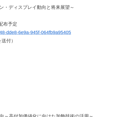
ビン・ディスプレイ動向と将来展望～
料配布予定
9548-dde8-6e9a-945f-064fb9a95405
を送付）
動向～高付加価値化に向けた加飾技術の活用～