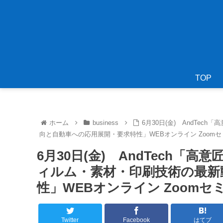
TOP
ホーム
business
6月30日(金) AndTe
向と自動車への応用展開・要求特性」WEBオンライン Zoom
6月30日(金) AndTech
ィルム・素材・印刷技術の最新
性」WEBオンライン Zoom
Twitter
Facebook
はてブ