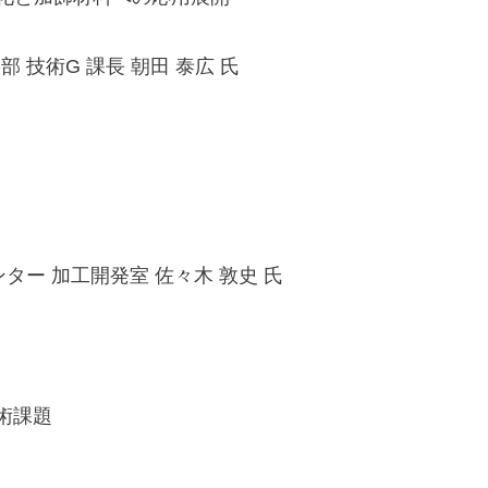
 技術G 課長 朝田 泰広 氏
ター 加工開発室 佐々木 敦史 氏
術課題