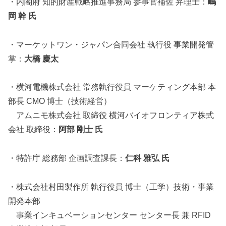
・内閣府 知的財産戦略推進事務局 参事官補佐 弁理士：
嶋
岡 幹 氏
・マーケットワン・ジャパン合同会社 執行役 事業開発管
掌：
大橋 慶太
・横河電機株式会社 常務執行役員 マーケティング本部 本
部長 CMO 博士（技術経営）
アムニモ株式会社 取締役 横河バイオフロンティア株式
会社 取締役：
阿部 剛士 氏
・特許庁 総務部 企画調査課長：
仁科 雅弘 氏
・株式会社村田製作所 執行役員 博士（工学）技術・事業
開発本部
事業インキュベーションセンター センター長 兼 RFID