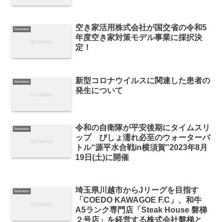
空き家活用株式会社が国交省の令和5
business
年度空き家対策モデル事業に採択決
定！
新型コロナウイルスに関連した患者の
business
発生について
令和の自衛隊が平安後期にタイムスリ
business
ップ びしょ濡れ必至のウォーターバ
トル“源平水合戦in横須賀”2023年8月
19日(土)に開催
埼玉県川越市からJリーグを目指す
business
「COEDO KAWAGOE F.C」、和牛
A5ランク専門店「Steak House 磐梯
２号店」を経営する株式会社磐梯と