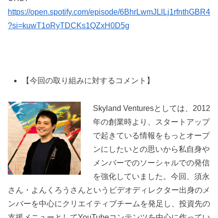
https://open.spotify.com/episode/6BhrLwmJLlLj1rfnthGBR4
?si=kuwT1oRyTDCKs1QZxH0D5g
【今回の取り組みに対するコメント】
Skyland Venturesとしては、2012
年の創業時より、スタートアップ
で起きている情報をもっとオープ
ンにしたいとの思いから私自身や
メンバーでのソーシャルでの発信
を強化していました。今回、須永
さん・よんくろうさんというビデオディレクター出身のメ
ンバーを中心にクリエイティブチームを発足し、投資先の
支援メニューとしてYouTubeコンテンツを中心に作ってい