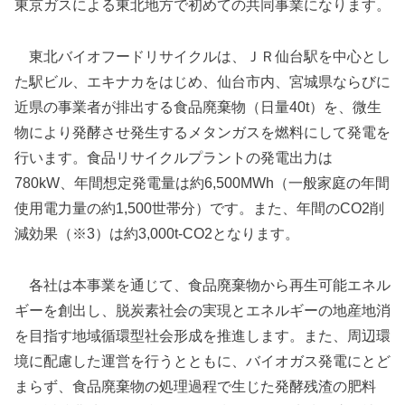
東京ガスによる東北地方で初めての共同事業になります。
東北バイオフードリサイクルは、ＪＲ仙台駅を中心とし
た駅ビル、エキナカをはじめ、仙台市内、宮城県ならびに
近県の事業者が排出する食品廃棄物（日量40t）を、微生
物により発酵させ発生するメタンガスを燃料にして発電を
行います。食品リサイクルプラントの発電出力は
780kW、年間想定発電量は約6,500MWh（一般家庭の年間
使用電力量の約1,500世帯分）です。また、年間のCO2削
減効果（※3）は約3,000t-CO2となります。
各社は本事業を通じて、食品廃棄物から再生可能エネル
ギーを創出し、脱炭素社会の実現とエネルギーの地産地消
を目指す地域循環型社会形成を推進します。また、周辺環
境に配慮した運営を行うとともに、バイオガス発電にとど
まらず、食品廃棄物の処理過程で生じた発酵残渣の肥料