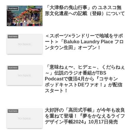
「大津祭の曳山行事」の ユネスコ無
business
形文化遺産への記載（登録）について
＜スポーツ×ランドリーで地域をサポ
business
ート＞「Baluko Laundry Place フロ
ンタウン生田」オープン！
「意味ねぇ〜、ヒデェ～、くだらねぇ
business
～」伝説のラジオ番組がTBS
Podcastで復活4月から『コサキン
ポッドキャストDEワァオ！』が配信
スタート！
大好評の「高田式手帳」が今年も改良
business
を重ねて登場！『夢をかなえるライフ
デザイン手帳2024』10月17日発売