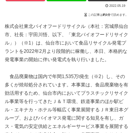
2022.05.19
この記事は
約3分
で読めます。
株式会社東北バイオフードリサイクル（本社：宮城県仙台
市、社長：宇田川悟、以下、「東北バイオフードリサイク
ル」）（※1）は、仙台市において食品リサイクル発電プ
ラントを2022年2月より段階的に稼働し、本日、本格的な
発電事業の開始に伴い発電式を執り行いました。
食品廃棄物は国内で年間1,535万t発生（※2）し、その
多くが焼却処分されています。本事業は、食品廃棄物を有
効活用するため、仙台市内においてプラスチックリサイク
ル事業等を行ってきたＪ＆Ｔ環境、鉄道事業のほか駅ビ
ル・エキナカ・ホテル等幅広く事業展開するＪＲ東日本グ
ループ、およびバイオマス発電に関する知見を有し、ガ
ス・電気の安定供給とエネルギーサービス事業を展開する