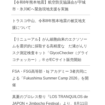
【令和8年熊本地震】航空防災協議会が宇城
市・氷川町へ緊急現地支援を実施
トラスコ中山、令和8年熊本地震の被災地支
援について
【リニューアル】がん細胞由来のエクソソー
ムを選択的に採取する高精度な だ液がんリ
スク測定検査キット「GlycoChecker（グライ
コチェッカー）」® がECサイト販売開始
FSA・FSG高等部・bj アカデミー 3者共同に
よる「Fukushima Summer Camp 2026」を開
催
真夏のプロレス祭り『LOS TRANQUILOS de
JAPON × Jimbocho Festival』より、8月11日