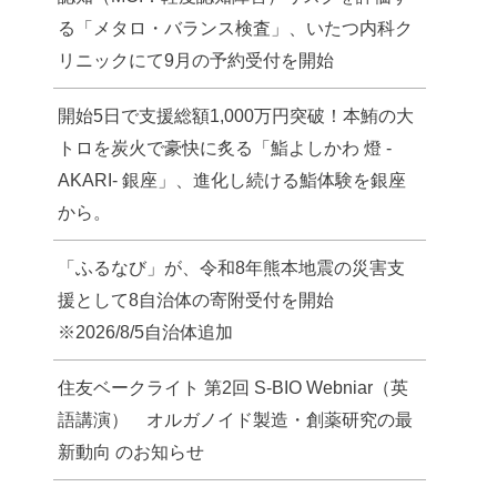
る「メタロ・バランス検査」、いたつ内科ク
リニックにて9月の予約受付を開始
開始5日で支援総額1,000万円突破！本鮪の大
トロを炭火で豪快に炙る「鮨よしかわ 燈 -
AKARI- 銀座」、進化し続ける鮨体験を銀座
から。
「ふるなび」が、令和8年熊本地震の災害支
援として8自治体の寄附受付を開始
※2026/8/5自治体追加
住友ベークライト 第2回 S-BIO Webniar（英
語講演） オルガノイド製造・創薬研究の最
新動向 のお知らせ