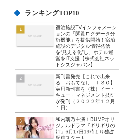
ランキングTOP10
宿泊施設TVインフォメーシ
ョンの「閲覧ログデータ分
析機能」を提供開始！宿泊
施設のデジタル情報発信
を“見える化”し、ホテル運
営をIT支援【株式会社ネッ
トシスジャパン】
新刊書発売【これで出来
る おもてなし ＩＳＯ】
実用新刊書を（株）イー・
キュー・マネジメント技研
が発刊（２０２２年１２月
１日）
和内璃乃主演！BUMPオリ
ジナルドラマ『ギリギリの
姉』6月17日19時より独占
配信スタート