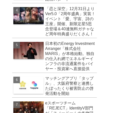
「恋と深空」12月31日より
Ver5.0「2周年盛典」実装！
イベント「愛、宇宙、詩の
王座」開催、新限定星5思
念登場＆40連無料ガチャな
ど周年特典盛りだくさん！
日本初のEnergy Investment
Arranger「株式会社
MARIS」が本格始動。独自
の仕入れ網でエネルギーイ
ンフラの非流通案件をバイ
ヤー・投資家へ直接提供
マッチングアプリ「タップ
ル」、大阪府警察と連携し
たぼったくり被害防止の啓
発活動を開始
eスポーツチーム
「REJECT」IdentityV部門