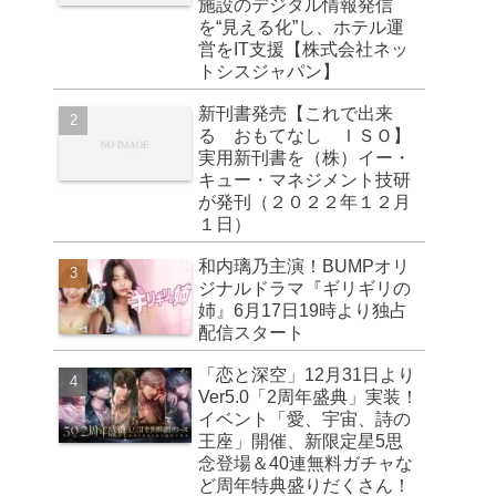
施設のデジタル情報発信
を“見える化”し、ホテル運
営をIT支援【株式会社ネッ
トシスジャパン】
新刊書発売【これで出来
る おもてなし ＩＳＯ】
実用新刊書を（株）イー・
キュー・マネジメント技研
が発刊（２０２２年１２月
１日）
和内璃乃主演！BUMPオリ
ジナルドラマ『ギリギリの
姉』6月17日19時より独占
配信スタート
「恋と深空」12月31日より
Ver5.0「2周年盛典」実装！
イベント「愛、宇宙、詩の
王座」開催、新限定星5思
念登場＆40連無料ガチャな
ど周年特典盛りだくさん！