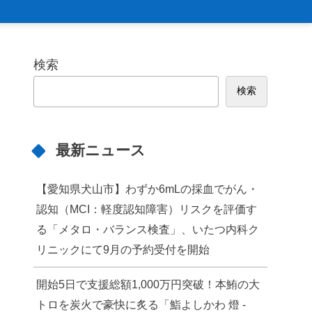
検索
検索
最新ニュース
【愛知県犬山市】わずか6mLの採血でがん・
認知（MCI：軽度認知障害）リスクを評価す
る「メタロ・バランス検査」、いたつ内科ク
リニックにて9月の予約受付を開始
開始5日で支援総額1,000万円突破！本鮪の大
トロを炭火で豪快に炙る「鮨よしかわ 燈 -