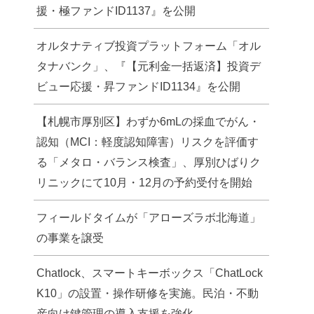
援・極ファンドID1137』を公開
オルタナティブ投資プラットフォーム「オル
タナバンク」、『【元利金一括返済】投資デ
ビュー応援・昇ファンドID1134』を公開
【札幌市厚別区】わずか6mLの採血でがん・
認知（MCI：軽度認知障害）リスクを評価す
る「メタロ・バランス検査」、厚別ひばりク
リニックにて10月・12月の予約受付を開始
フィールドタイムが「アローズラボ北海道」
の事業を譲受
Chatlock、スマートキーボックス「ChatLock
K10」の設置・操作研修を実施。民泊・不動
産向け鍵管理の導入支援を強化