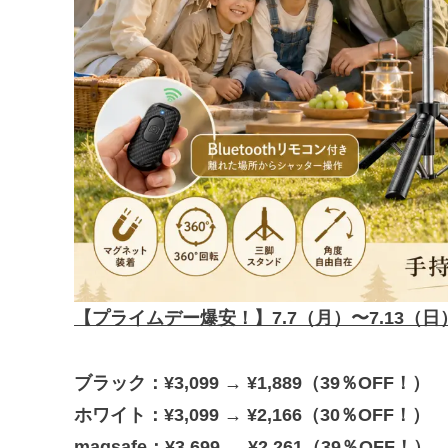
【プライムデー爆安！】7.7（月）〜7.13（日
ブラック：¥3,099 → ¥1,889（39％OFF！）
ホワイト：¥3,099 → ¥2,166（30％OFF！）
magsafe：¥3,699 → ¥2,261（39％OFF！）