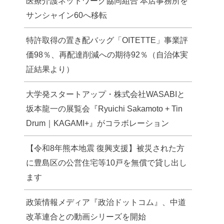
医療介護ネットワーク協同組合 本店事務所を
サンシャイン60へ移転
特許取得の置き配バッグ「OITETTE」事業評
価98％、再配達削減への期待92％（自治体実
証結果より）
大学発スタートアップ・株式会社WASABIと
坂本龍一の展覧会『Ryuichi Sakamoto + Tin
Drum｜KAGAMI+』がコラボレーション
【令和8年熊本地震 復興支援】被災された方
に豊島区の公営住宅等10戸を無償で貸し出し
ます
政策情報メディア『政治ドットコム』、中道
改革連合との動画シリーズを開始