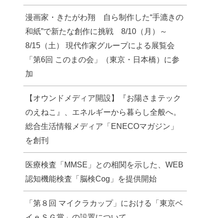
漫画家・きたがわ翔 自ら制作した“手漉きの
和紙”で新たな創作に挑戦 8/10（月）～
8/15（土） 現代作家グループによる展覧会
「第6回 このまの会」（東京・日本橋）に参
加
【オウンドメディア開設】『お陽さまテック
のえねこ』、エネルギーから暮らし全般へ。
総合生活情報メディア「ENECOマガジン」
を創刊
医療検査「MMSE」との相関を示した、WEB
認知機能検査「脳検Cog」を提供開始
「第８回 マイクラカップ」における「東京ベ
イｅＳＧ賞」の設置について