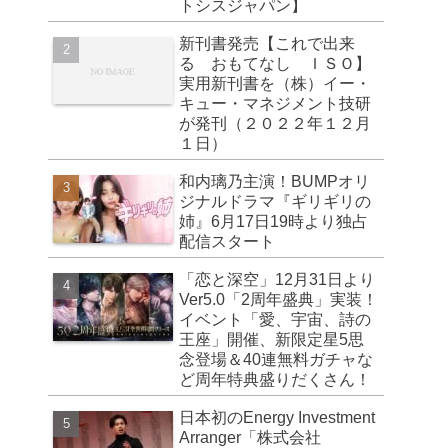
トシスジャパン】
新刊書発売【これで出来
る おもてなし ＩＳＯ】
実用新刊書を（株）イー・
キュー・マネジメント技研
が発刊（２０２２年１２月
１日）
和内璃乃主演！BUMPオリ
ジナルドラマ『ギリギリの
姉』6月17日19時より独占
配信スタート
「恋と深空」12月31日より
Ver5.0「2周年盛典」実装！
イベント「愛、宇宙、詩の
王座」開催、新限定星5思
念登場＆40連無料ガチャな
ど周年特典盛りだくさん！
日本初のEnergy Investment
Arranger「株式会社