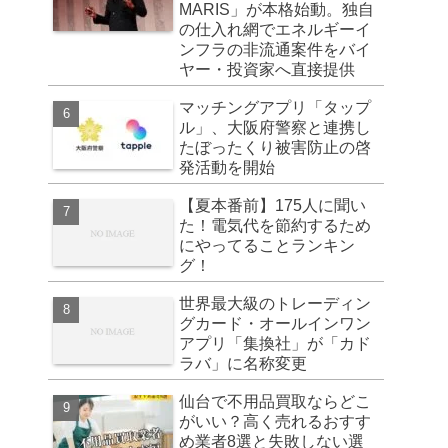
MARIS」が本格始動。独自
の仕入れ網でエネルギーイ
ンフラの非流通案件をバイ
ヤー・投資家へ直接提供
マッチングアプリ「タップ
ル」、大阪府警察と連携し
たぼったくり被害防止の啓
発活動を開始
【夏本番前】175人に聞い
た！電気代を節約するため
にやってることランキン
グ！
世界最大級のトレーディン
グカード・オールインワン
アプリ「集換社」が「カド
ラバ」に名称変更
仙台で不用品買取ならどこ
がいい？高く売れるおすす
め業者8選と失敗しない選