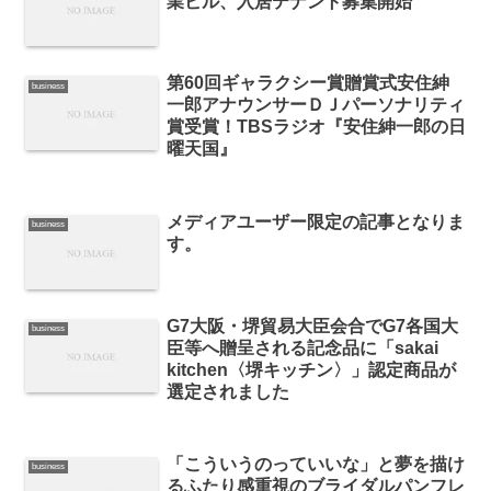
業ビル、入居テナント募集開始
第60回ギャラクシー賞贈賞式安住紳
business
一郎アナウンサーＤＪパーソナリティ
賞受賞！TBSラジオ『安住紳一郎の日
曜天国』
メディアユーザー限定の記事となりま
business
す。
G7大阪・堺貿易大臣会合でG7各国大
business
臣等へ贈呈される記念品に「sakai
kitchen〈堺キッチン〉」認定商品が
選定されました
「こういうのっていいな」と夢を描け
business
るふたり感重視のブライダルパンフレ