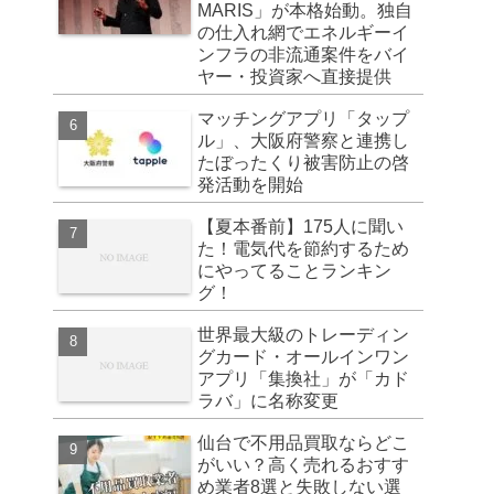
MARIS」が本格始動。独自
の仕入れ網でエネルギーイ
ンフラの非流通案件をバイ
ヤー・投資家へ直接提供
マッチングアプリ「タップ
ル」、大阪府警察と連携し
たぼったくり被害防止の啓
発活動を開始
【夏本番前】175人に聞い
た！電気代を節約するため
にやってることランキン
グ！
世界最大級のトレーディン
グカード・オールインワン
アプリ「集換社」が「カド
ラバ」に名称変更
仙台で不用品買取ならどこ
がいい？高く売れるおすす
め業者8選と失敗しない選