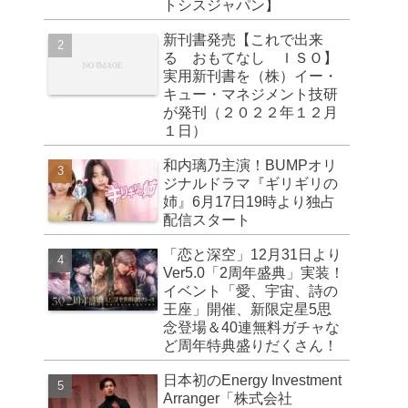
トシスジャパン】
新刊書発売【これで出来
る おもてなし ＩＳＯ】
実用新刊書を（株）イー・
キュー・マネジメント技研
が発刊（２０２２年１２月
１日）
和内璃乃主演！BUMPオリ
ジナルドラマ『ギリギリの
姉』6月17日19時より独占
配信スタート
「恋と深空」12月31日より
Ver5.0「2周年盛典」実装！
イベント「愛、宇宙、詩の
王座」開催、新限定星5思
念登場＆40連無料ガチャな
ど周年特典盛りだくさん！
日本初のEnergy Investment
Arranger「株式会社