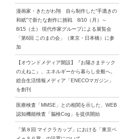
漫画家・きたがわ翔 自ら制作した“手漉きの
和紙”で新たな創作に挑戦 8/10（月）～
8/15（土） 現代作家グループによる展覧会
「第6回 このまの会」（東京・日本橋）に参
加
【オウンドメディア開設】『お陽さまテック
のえねこ』、エネルギーから暮らし全般へ。
総合生活情報メディア「ENECOマガジン」
を創刊
医療検査「MMSE」との相関を示した、WEB
認知機能検査「脳検Cog」を提供開始
「第８回 マイクラカップ」における「東京ベ
イｅＳＧ賞」の設置について