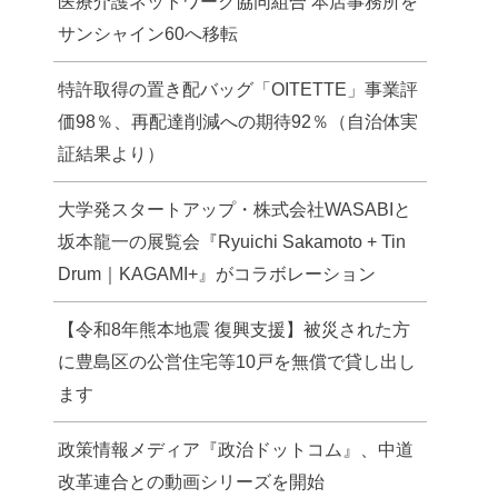
医療介護ネットワーク協同組合 本店事務所を
サンシャイン60へ移転
特許取得の置き配バッグ「OITETTE」事業評
価98％、再配達削減への期待92％（自治体実
証結果より）
大学発スタートアップ・株式会社WASABIと
坂本龍一の展覧会『Ryuichi Sakamoto + Tin
Drum｜KAGAMI+』がコラボレーション
【令和8年熊本地震 復興支援】被災された方
に豊島区の公営住宅等10戸を無償で貸し出し
ます
政策情報メディア『政治ドットコム』、中道
改革連合との動画シリーズを開始