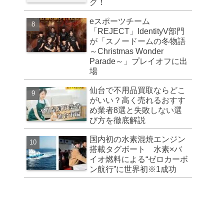
グ！
eスポーツチーム
「REJECT」IdentityV部門
が「スノードームの冬物語
～Christmas Wonder
Parade～」プレイオフに出
場
仙台で不用品買取ならどこ
がいい？高く売れるおすす
め業者8選と失敗しない選
び方を徹底解説
国内初の水素混焼エンジン
搭載タグボート 水素×バ
イオ燃料による“ゼロカーボ
ン航行”に世界初※1成功