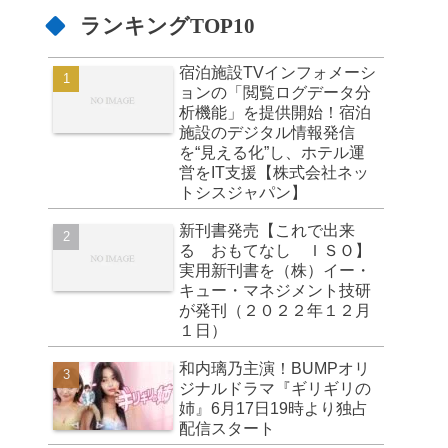
ランキングTOP10
宿泊施設TVインフォメーシ
ョンの「閲覧ログデータ分
析機能」を提供開始！宿泊
施設のデジタル情報発信
を“見える化”し、ホテル運
営をIT支援【株式会社ネッ
トシスジャパン】
新刊書発売【これで出来
る おもてなし ＩＳＯ】
実用新刊書を（株）イー・
キュー・マネジメント技研
が発刊（２０２２年１２月
１日）
和内璃乃主演！BUMPオリ
ジナルドラマ『ギリギリの
姉』6月17日19時より独占
配信スタート