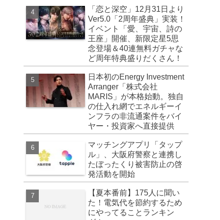
「恋と深空」12月31日より
Ver5.0「2周年盛典」実装！
イベント「愛、宇宙、詩の
王座」開催、新限定星5思
念登場＆40連無料ガチャな
ど周年特典盛りだくさん！
日本初のEnergy Investment
Arranger「株式会社
MARIS」が本格始動。独自
の仕入れ網でエネルギーイ
ンフラの非流通案件をバイ
ヤー・投資家へ直接提供
マッチングアプリ「タップ
ル」、大阪府警察と連携し
たぼったくり被害防止の啓
発活動を開始
【夏本番前】175人に聞い
た！電気代を節約するため
にやってることランキン