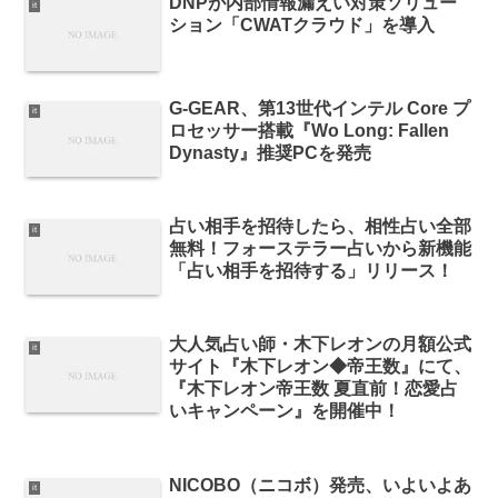
DNPが内部情報漏えい対策ソリュー
it
ション「CWATクラウド」を導入
G-GEAR、第13世代インテル Core プ
it
ロセッサー搭載『Wo Long: Fallen
Dynasty』推奨PCを発売
占い相手を招待したら、相性占い全部
it
無料！フォーステラー占いから新機能
「占い相手を招待する」リリース！
大人気占い師・木下レオンの月額公式
it
サイト『木下レオン◆帝王数』にて、
『木下レオン帝王数 夏直前！恋愛占
いキャンペーン』を開催中！
NICOBO（ニコボ）発売、いよいよあ
it