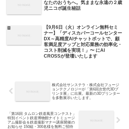
なたのおうちへ。気ままな永遠の２歳
児ニコボ誕生秘話
【9月6日（火）オンライン無料セミ
it
ナー】「ディスカバーコールセンター
DX～高精度AIチャットボットで、顧
客満足度アップと対応業務の効率化・
コスト削減を実現！」〜 にAI
CROSSが登壇いたします
株式会社サンステラ・株式会社フュージ
ョンテクノロジーが「第6回次世代3Dプ
リンタ展」に出展。最新の3Dプリンター
を多数展示いたします。
「第16回 タムロン鉄道風景コンテスト」
特別イベント鉄道博物館ナイトミュージ
アム撮影会＆鉄道撮影マナー講座開催の
お知らせ 150組・300名様を無料ご招待