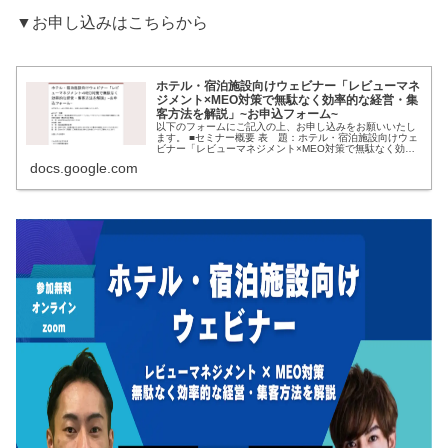
▼お申し込みはこちらから
ホテル・宿泊施設向けウェビナー「レビューマネ
ジメント×MEO対策で無駄なく効率的な経営・集
客方法を解説」~お申込フォーム~
以下のフォームにご記入の上、お申し込みをお願いいたし
ます。 ■セミナー概要 表 題：ホテル・宿泊施設向けウェ
ビナー「レビューマネジメント×MEO対策で無駄なく効率
的な経営・集客方法を解説」 日 時：2023年
docs.google.com
6/22(木)13:00~14:00 参加費：無料 対 象：宿泊施設関係
者様 定 員：各会100名（定員を超...