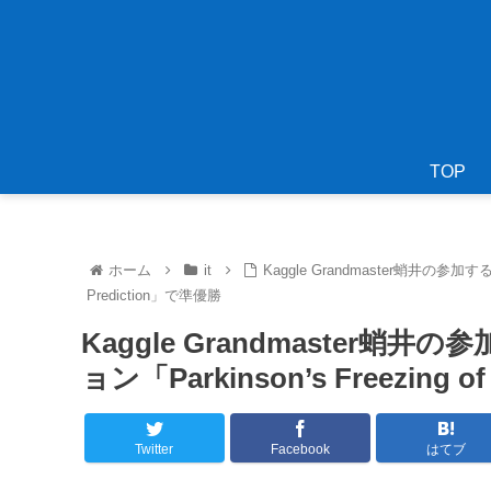
TOP
ホーム
it
Kaggle Grandmaster蛸井の参加する
Prediction」で準優勝
Kaggle Grandmaster蛸
ョン「Parkinson’s Freezing o
Twitter
Facebook
はてブ