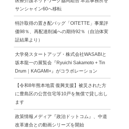
医療介護ネットワーク協同組合 本店事務所を
サンシャイン60へ移転
特許取得の置き配バッグ「OITETTE」事業評
価98％、再配達削減への期待92％（自治体実
証結果より）
大学発スタートアップ・株式会社WASABIと
坂本龍一の展覧会『Ryuichi Sakamoto + Tin
Drum｜KAGAMI+』がコラボレーション
【令和8年熊本地震 復興支援】被災された方
に豊島区の公営住宅等10戸を無償で貸し出し
ます
政策情報メディア『政治ドットコム』、中道
改革連合との動画シリーズを開始