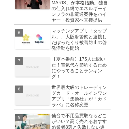
MARIS」が本格始動。独自
の仕入れ網でエネルギーイ
ンフラの非流通案件をバイ
ヤー・投資家へ直接提供
マッチングアプリ「タップ
ル」、大阪府警察と連携し
たぼったくり被害防止の啓
発活動を開始
【夏本番前】175人に聞い
た！電気代を節約するため
にやってることランキン
グ！
世界最大級のトレーディン
グカード・オールインワン
アプリ「集換社」が「カド
ラバ」に名称変更
仙台で不用品買取ならどこ
がいい？高く売れるおすす
め業者8選と失敗しない選