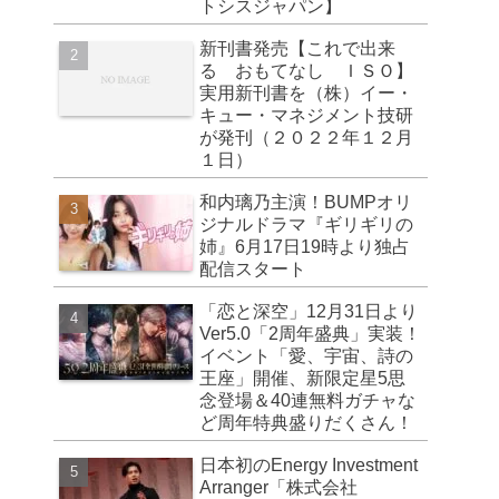
トシスジャパン】
新刊書発売【これで出来
る おもてなし ＩＳＯ】
実用新刊書を（株）イー・
キュー・マネジメント技研
が発刊（２０２２年１２月
１日）
和内璃乃主演！BUMPオリ
ジナルドラマ『ギリギリの
姉』6月17日19時より独占
配信スタート
「恋と深空」12月31日より
Ver5.0「2周年盛典」実装！
イベント「愛、宇宙、詩の
王座」開催、新限定星5思
念登場＆40連無料ガチャな
ど周年特典盛りだくさん！
日本初のEnergy Investment
Arranger「株式会社