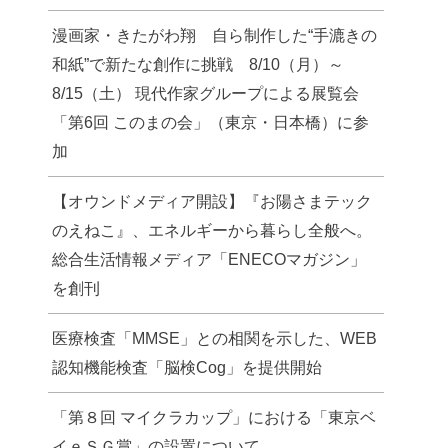
漫画家・きたがわ翔 自ら制作した“手漉きの
和紙”で新たな創作に挑戦 8/10（月）～
8/15（土） 現代作家グループによる展覧会
「第6回 このまの会」（東京・日本橋）に参
加
【オウンドメディア開設】『お陽さまテック
のえねこ』、エネルギーから暮らし全般へ。
総合生活情報メディア「ENECOマガジン」
を創刊
医療検査「MMSE」との相関を示した、WEB
認知機能検査「脳検Cog」を提供開始
「第８回 マイクラカップ」における「東京ベ
イｅＳＧ賞」の設置について