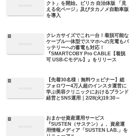
クト」を開始。ピリカ 自治体版 「見
える化ページ」及びタカノメ自動車版
を導入
クレカサイズでこれ一台！着脱可能な
it
ケーブル一体型でスマホへの充電もバ
ッテリーへの蓄電も対応！
『SMARTCOBY Pro CABLE【着脱
可 USB-Cモデル】』をリリース
【先着30名様：無料ウェビナー】総
it
フォロワー4万人超のインスタ運営に
学ぶ美容クリニックにおけるブランド
経営とSNS運用｜2/28(火)19:30～
おまかせ資産運用サービス
it
『SUSTEN（サステン）』、資産運
用情報メディア「SUSTEN LAB.」を