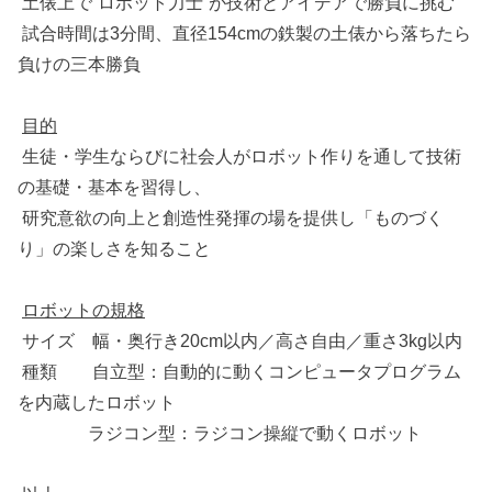
土俵上で“ロボット力士”が技術とアイデアで勝負に挑む
試合時間は3分間、直径154cmの鉄製の土俵から落ちたら
負けの三本勝負
目的
生徒・学生ならびに社会人がロボット作りを通して技術
の基礎・基本を習得し、
研究意欲の向上と創造性発揮の場を提供し「ものづく
り」の楽しさを知ること
ロボットの規格
サイズ 幅・奥行き20cm以内／高さ自由／重さ3kg以内
種類 自立型：自動的に動くコンピュータプログラム
を内蔵したロボット
ラジコン型：ラジコン操縦で動くロボット