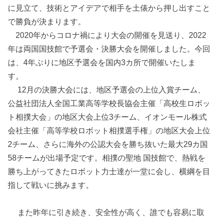
に見立て、技術とアイデアで相手を土俵から押し出すこと
で勝負が決まります。
2020年からコロナ禍により大会の開催を見送り、2022
年は両国国技館で予選会・決勝大会を開催しました。今回
は、4年ぶりに地区予選会を国内3カ所で開催いたしま
す。
12月の決勝大会には、地区予選会の上位入賞チーム、
公益社団法人全国工業高等学校長協会主催「高校生ロボッ
ト相撲大会」の地区大会上位3チーム、イオンモール株式
会社主催「高等学校ロボット相撲選手権」の地区大会上位
2チーム、さらに海外の公認大会を勝ち抜いた最大29カ国
58チームが出場予定です。相撲の聖地 国技館で、熱戦を
勝ち上がってきたロボット力士達が一堂に会し、横綱を目
指して戦いに挑みます。
また昨年に引き続き、安全性が高く、誰でも容易に取