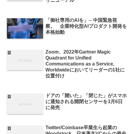
リニューアル
「御社専用のAIを」─ 中国緊急視
it
察。 企業特化型AIプロダクト開発を
本格始動
Zoom、2022年Gartner Magic
it
Quadrant for Unified
Communications as a Service,
Worldwideにおいてリーダーの1社に
位置付け
ドアの「開いた」「閉じた」がスマホ
it
に通知される開閉センサーを3月6日
に発売
Twitter/Coinbase卒業生ら起業の
it
Woodstock、日米著名VCからの資金