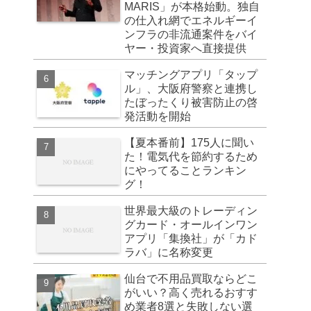
MARIS」が本格始動。独自
の仕入れ網でエネルギーイ
ンフラの非流通案件をバイ
ヤー・投資家へ直接提供
マッチングアプリ「タップ
ル」、大阪府警察と連携し
たぼったくり被害防止の啓
発活動を開始
【夏本番前】175人に聞い
た！電気代を節約するため
にやってることランキン
グ！
世界最大級のトレーディン
グカード・オールインワン
アプリ「集換社」が「カド
ラバ」に名称変更
仙台で不用品買取ならどこ
がいい？高く売れるおすす
め業者8選と失敗しない選