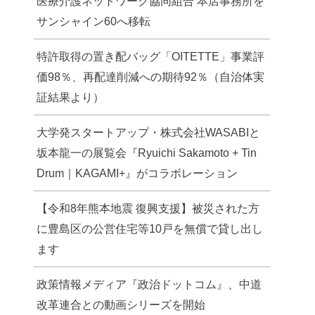
医療介護ネットワーク協同組合 本店事務所を
サンシャイン60へ移転
特許取得の置き配バッグ「OITETTE」事業評
価98％、再配達削減への期待92％（自治体実
証結果より）
大学発スタートアップ・株式会社WASABIと
坂本龍一の展覧会『Ryuichi Sakamoto + Tin
Drum｜KAGAMI+』がコラボレーション
【令和8年熊本地震 復興支援】被災された方
に豊島区の公営住宅等10戸を無償で貸し出し
ます
政策情報メディア『政治ドットコム』、中道
改革連合との動画シリーズを開始