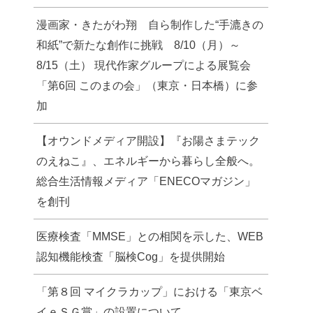
漫画家・きたがわ翔 自ら制作した“手漉きの
和紙”で新たな創作に挑戦 8/10（月）～
8/15（土） 現代作家グループによる展覧会
「第6回 このまの会」（東京・日本橋）に参
加
【オウンドメディア開設】『お陽さまテック
のえねこ』、エネルギーから暮らし全般へ。
総合生活情報メディア「ENECOマガジン」
を創刊
医療検査「MMSE」との相関を示した、WEB
認知機能検査「脳検Cog」を提供開始
「第８回 マイクラカップ」における「東京ベ
イｅＳＧ賞」の設置について