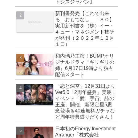
トシスジャパン】
新刊書発売【これで出来
る おもてなし ＩＳＯ】
実用新刊書を（株）イー・
キュー・マネジメント技研
が発刊（２０２２年１２月
１日）
和内璃乃主演！BUMPオリ
ジナルドラマ『ギリギリの
姉』6月17日19時より独占
配信スタート
「恋と深空」12月31日より
Ver5.0「2周年盛典」実装！
イベント「愛、宇宙、詩の
王座」開催、新限定星5思
念登場＆40連無料ガチャな
ど周年特典盛りだくさん！
日本初のEnergy Investment
Arranger「株式会社