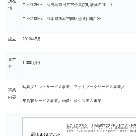
所在
〒899-2506 鹿児島県日置市伊集院町清藤2110-29
地
〒862-0967 熊本県熊本市南区流通団地1-26
設立
2010年5月
資本
1,000万円
金
写真プリントサービス事業／フォトブックサービス事業／
事業
内容
年賀状サービス事業／画像生産システム事業
しまうまプリント｜高品質で安いネットプリント
高品質で安い写真プリント・フォトブック・年賀状印刷はしまう
ド発送！テレビにも取り上げられた人気のサービスです。想い