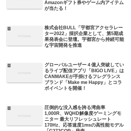
Amazonギフト券やゲーム内アイテム
が当たる！
株式会社BULL「宇都宮アクセラレー
it
ター2022」採択企業として、第5期成
果発表会に登壇。宇都宮から持続可能
な宇宙開発を推進
グローバルユーザー４億人突破してい
it
るライブ配信アプリ「BIGO LIVE」は
CANMAKEが手掛けるフレグランス
ブランド「Make me Happy」とコラ
ボイベントを開催！
圧倒的な没入感を誇る湾曲率
it
1,000R、WQHD解像度ゲーミングモ
ニター 最大リフレッシュレート
170Hz、応答速度1msの高性能モデル
「G272CQP」発売