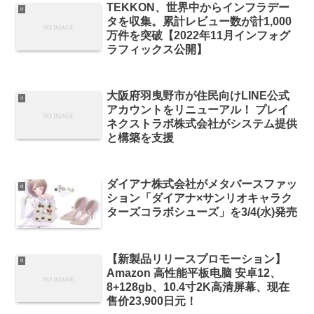
TEKKON、世界中からインフラデー
it
タを収集。累計レビュー数が計1,000
万件を突破【2022年11月インフォグ
ラフィックス公開】
大阪府羽曳野市が住民向けLINE公式
it
アカウントをリニューアル！ プレイ
ネクストラボ株式会社がシステム提供
と構築を支援
​​ダイアナ株式会社がメタバースファッ
it
ション「​​ダイアナ×サンリオキャラク
ターズコラボシューズ​​」を3/4(水)発売​
【新製品リリースプロモーション】
it
Amazon 高性能平板电脑 安卓12、
8+128gb、10.4寸2K高清屏幕、现在
售价23,900日元！