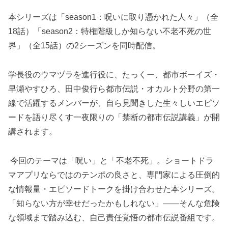
本シリーズは「season1：呪いに取り憑かれた人々」（全
18話）「season2：特権階級しか知らない不老不死の世
界」（全15話）の2シーズンを同時配信。
学長役のウマヅラを進行役に、たっくー、都市ボーイズ・
早瀬やすひろ、田中俊行ら都市伝説・オカルト分野の第一
線で活躍するメンバーが、自ら見聞きした生々しいエピソ
ードを語り尽くす一夜限りの「禁断の都市伝説講義」が開
講されます。
今回のテーマは「呪い」と「不老不死」。ショートドラ
マアプリならではのテンポの良さと、専門家による圧倒的
な情報量・エピソードトークを掛け合わせた本シリーズ。
「知らない方が幸せだったかもしれない」――そんな危険
な領域まで踏み込む、自己責任覚悟の都市伝説番組です。