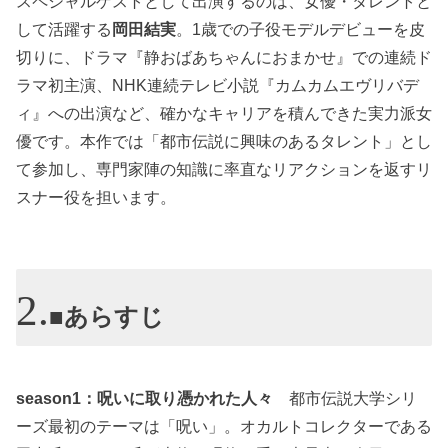
スペシャルゲストとして出演するのは、女優・タレントと
して活躍する
岡田結実
。1歳での子役モデルデビューを皮
切りに、ドラマ『静おばあちゃんにおまかせ』での連続ド
ラマ初主演、NHK連続テレビ小説『カムカムエヴリバデ
ィ』への出演など、確かなキャリアを積んできた実力派女
優です。本作では「都市伝説に興味のあるタレント」とし
て参加し、専門家陣の知識に率直なリアクションを返すリ
スナー役を担います。
■あらすじ
season1：呪いに取り憑かれた人々
都市伝説大学シリ
ーズ最初のテーマは「呪い」。オカルトコレクターである