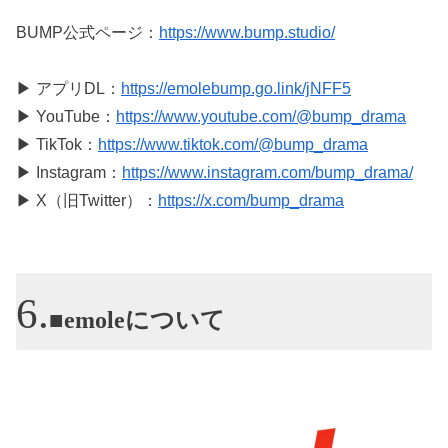
BUMP公式ページ：
https://www.bump.studio/
▶ アプリDL：
https://emolebump.go.link/jNFF5
▶ YouTube：
https://www.youtube.com/@bump_drama
▶ TikTok：
https://www.tiktok.com/@bump_drama
▶ Instagram：
https://www.instagram.com/bump_drama/
▶ X（旧Twitter）：
https://x.com/bump_drama
■emoleについて