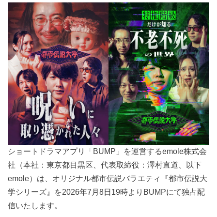
ショートドラマアプリ「BUMP」を運営するemole株式会
社（本社：東京都目黒区、代表取締役：澤村直道、以下
emole）は、オリジナル都市伝説バラエティ『都市伝説大
学シリーズ』を2026年7月8日19時よりBUMPにて独占配
信いたします。