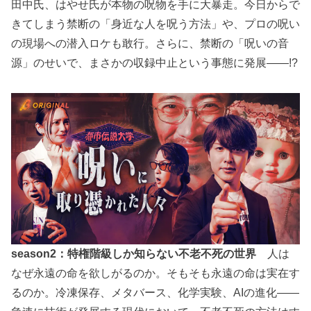
田中氏、はやせ氏が本物の呪物を手に大暴走。今日からで
きてしまう禁断の「身近な人を呪う方法」や、プロの呪い
の現場への潜入ロケも敢行。さらに、禁断の「呪いの音
源」のせいで、まさかの収録中止という事態に発展――!?
season2：特権階級しか知らない不老不死の世界
人は
なぜ永遠の命を欲しがるのか。そもそも永遠の命は実在す
るのか。冷凍保存、メタバース、化学実験、AIの進化――