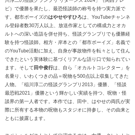
川淳二の怪談グランプリ リターンズ 2024」（関西テレ
ビ）で優勝を果たし、最恐怪談師の称号を持つ実力派で
す。都市ボーイズの
はやせやすひろ
は、YouTubeチャンネ
ル登録者数30万人以上、放送作家としての構成力とオカ
ルトへの深い造詣を併せ持ち、怪談グランプリでも優勝経
験を持つ怪談師。相方・岸本との「都市ボーイズ」名義で
のYouTube活動に加え、自身が事故物件を転々として住ん
できたという実体験に基づくリアルな語り口で知られてい
ます。そして
田中俊行
は、自ら「オカルトコレクター」を
名乗り、いわくつきの品＝呪物を500点以上収集してきた
人物。「稲川淳二の怪談グランプリ2013」優勝、「怪談
最恐戦2021」優勝という輝かしい実績を持つ、呪物・怪
談界の第一人者です。本作では、田中、はやせの両氏が実
際に所有する本物の呪物もスタジオに持参し、その由来と
ともに披露します。