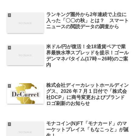
ランキング圏外から2年連続で上位に
it
入った「〇〇の秋」とは？ スマート
ニュースの閲読データの調査から
米ドル/円が復活！全18通貨ペアで業
it
界最狭水準スプレッドを提示！ゴール
デンマネパタイム(17時～26時)のご案
内
株式会社ディーカレットホールディン
it
グス、2026 年 7 月 1 日付で「株式会
社DCP」に商号変更およびブランド
ロゴ刷新のお知らせ
モナコイン(N)FT「モナカード」のマ
it
ーケットプレイス「もなこっと」が誕
生！