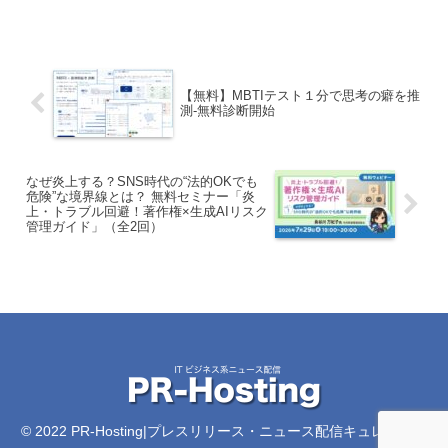
【無料】MBTIテスト１分で思考の癖を推
測‐無料診断開始
なぜ炎上する？SNS時代の“法的OKでも
危険”な境界線とは？ 無料セミナー「炎
上・トラブル回避！著作権×生成AIリスク
管理ガイド」（全2回）
© 2022 PR-Hosting|プレスリリース・ニュース配信キュレーショ