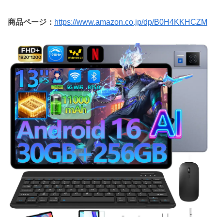
商品ページ：
https://www.amazon.co.jp/dp/B0H4KKHCZM