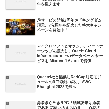
年を迎えます
🎉サービス開始2周年🎉『キングダム
it
頂天』が2周年を記念した特大キャン
ペーンを開催中！
マイクロソフトとオラクル、パートナ
it
ーシップを拡大し、Oracle Cloud
Infrastructure 上のデータベース サー
ビスを Microsoft Azure で提供
Quectel社と協業しRedCap対応モジ
it
ュールのRF試験に成功、MWC
Shanghai 2023で展示
勇者きらめきRPG『結城友奈は勇者
it
である 花結いのきらめき』「百花の