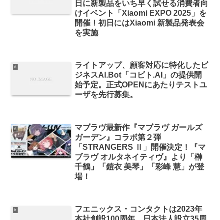
日に新製品をいち早く試せる消費者向
けイベント「Xiaomi EXPO 2025」を
開催！初日にはXiaomi 新製品発表会
を実施
ライトアップ、顧客対応に特化したビ
it
ジネスAI.Bot「コビト.AI」の提供開
始予定。正式OPENにあたりテストユ
ーザを先行募集。
マブラヴ最新作『マブラヴ ガールズ
it
ガーデン』コラボ第２弾
「STRANGERS Ⅱ」開催決定！『マ
ブラヴ オルタネイティヴ』より「榊
千鶴」「鎧衣 美琴」「彩峰 慧」が登
場！
フエニックス・コンタクトは2023年
it
本社創設100周年、日本法人設立35周