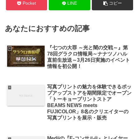
Pocket
LINE
コピー
あなたにおすすめの記事
『七つの大罪 ～光と闇の交戦～』第
it
78回グラクロ情報局～ナナツノハル
直前生放送～3月26日実施のイベント
情報を初公開！
写真プリントの魅力を体験できるポッ
it
プアップストアを期間限定でオープン
「トーキョープリントストア
BEAMS NEWS meets
FUJICOLOR」8名のクリエイターの
写真プリントを展示・販売
Mediiの『E-コンサル®』とレイヤー