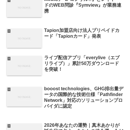
it
ドのWEB問診『Symview』が業務連
携
Tapion加盟店向け法人プリペイドカ
it
ード「Tapionカード」発表
ライブ配信アプリ「everylive（エブ
it
リライブ）」累計50万ダウンロード
を突破！
booost technologies、GHG排出量デ
it
ータの国際的な技術仕様「Pathfinder
Network」対応のソリューションプロ
バイダに認定
2026年あなたの運勢｜真木あかりが
it