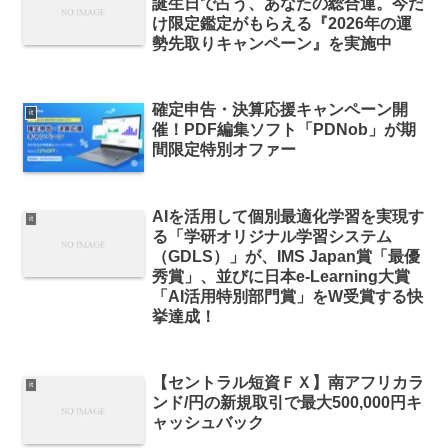
誕生日で占う、あなたの総合運。今だ
け限定鑑定がもらえる『2026年の運
勢先取りキャンペーン』を実施中
確定申告・決算応援キャンペーン開
it
催！PDF編集ソフト「PDNob」が期
間限定特別オファー
AIを活用して個別最適化学習を実現す
it
る「学研オリジナル学習システム
（GDLS）」が、IMS Japan賞「最優
秀賞」、並びに日本e-Learning大賞
「AI活用特別部門賞」をW受賞する快
挙達成！
【セントラル短資ＦＸ】南アフリカラ
it
ンド/円の新規取引で最大500,000円キ
ャッシュバック