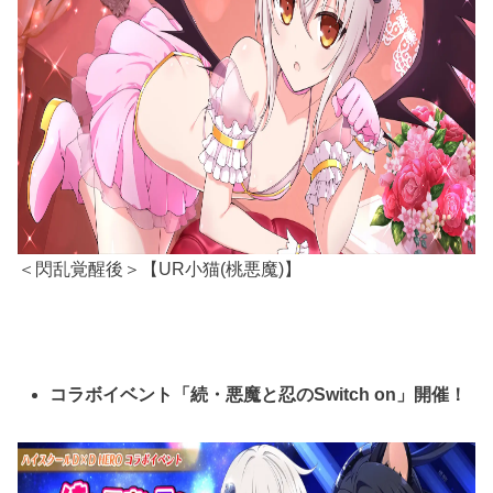
＜閃乱覚醒後＞【UR小猫(桃悪魔)】
コラボイベント「続・悪魔と忍のSwitch on」開催！