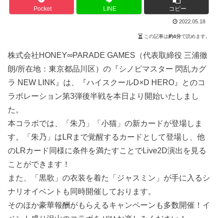
Pocket
LINE
コピー
2022.05.18
この記事は
約4分
で読めます。
株式会社HONEY∞PARADE GAMES（代表取締役 三浦徹
朗/所在地：東京都品川区）の『シノビマスター 閃乱カグ
ラ NEW LINK』は、『ハイスクールD×D HERO』とのコ
ラボレーション第3弾後半戦を本日より開始いたしまし
た。
本コラボでは、「朱乃」「小猫」の新カードが登場しま
す。「朱乃」はLRまで覚醒するカードとして登場し、他
のLRカード同様に条件を満たすことでLive2D演出を見る
ことができます！
また、「黒歌」の衣装を着た「ジャスミン」が手に入るシ
ナリオイベントも同時開催しております。
そのほか豪華報酬がもらえるキャンペーンも多数開催！イ