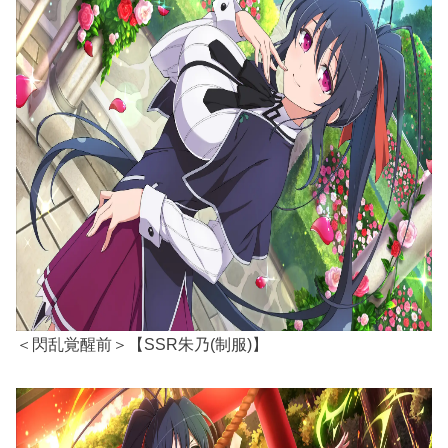
＜閃乱覚醒前＞【SSR朱乃(制服)】