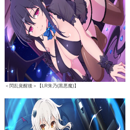
＜閃乱覚醒後＞【LR朱乃(黒悪魔)】