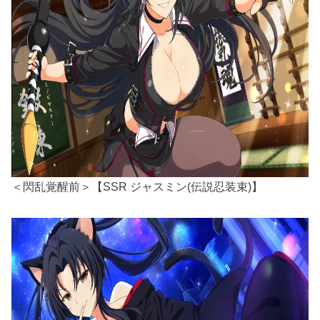
＜閃乱覚醒前＞【SSR ジャスミン(伝説忍装束)】