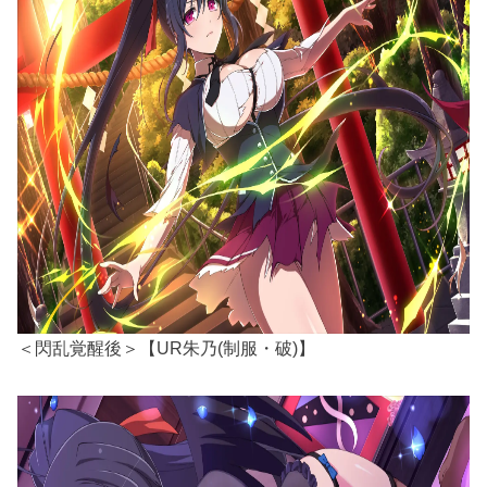
＜閃乱覚醒後＞【UR朱乃(制服・破)】