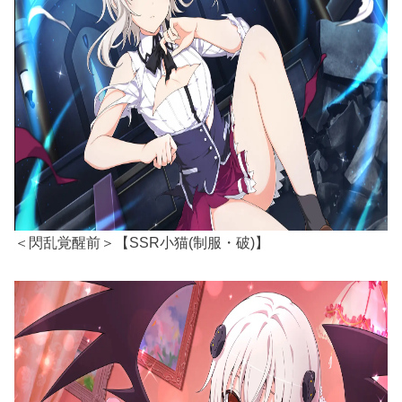
＜閃乱覚醒前＞【SSR小猫(制服・破)】