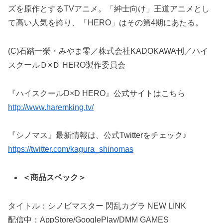
ズを原作とするTVアニメ。「紳士向け」王道アニメとし
て高い人気を誇り、「HERO」はその第4期にあたる。
(C)石踏一榮・みやま零／株式会社KADOKAWA刊／ハイ
スクールＤ×Ｄ HERO製作委員会
『ハイスクールD×D HERO』公式サイトはこちら
http://www.haremking.tv/
『シノマス』最新情報は、公式Twitterをチェック♪
https://twitter.com/kagura_shinomas
＜商品スペック＞
タイトル：シノビマスター 閃乱カグラ NEW LINK
配信中：AppStore/GooglePlay/DMM GAMES