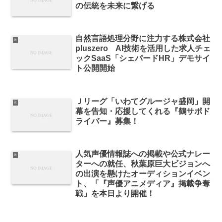
の伝統を未来に繋げる
自然言語処理分野に注力する株式会社
it
pluszero AI技術を活用した求人チェ
ックSaaS「シェパードHR」デモサイ
ト公開開始
Ｊリーグ「いわてグルージャ盛岡」開
it
幕を告知・応援してくれる『鶴サポド
ライバー』募集！
人気声優情報誌への掲載や公式ナレー
it
ターへの就任、秋葉原巨大ビジョンへ
の出演を懸けたオーディションイベン
ト、「『声優アニメディア』掲載争奪
戦」を本日より開催！