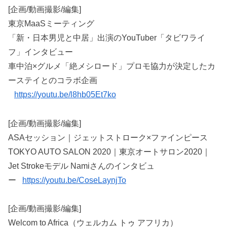
[企画/動画撮影/編集]
東京MaaSミーティング
「新・日本男児と中居」出演のYouTuber「タビワライ
フ」インタビュー
車中泊×グルメ「絶メシロード」プロモ協力が決定したカ
ーステイとのコラボ企画
https://youtu.be/l8hb05Et7ko
[企画/動画撮影/編集]
ASAセッション｜ジェットストローク×ファインピース
TOKYO AUTO SALON 2020｜東京オートサロン2020｜
Jet Strokeモデル Namiさんのインタビュ
ー
https://youtu.be/CoseLaynjTo
[企画/動画撮影/編集]
Welcom to Africa（ウェルカム トゥ アフリカ）