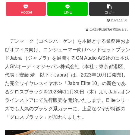
Pocket
LINE
コピー
2023.11.30
この記事は
約3分
で読めます。
デンマーク（コペンハーゲン）を本拠とする業務用およ
びオフィス向け、コンシューマー向けヘッドセットブラン
ドJabra （ジャブラ）を展開するGN Audio A/S社の⽇本法
⼈GNオーディオジャパン株式会社（本社：東京都港区、
代表：安藤 靖 以下：Jabra）は、2023年10月に発売し
た完全ワイヤレスイヤホン「Jabra Elite 10」の新色であ
るグロスブラックを2023年11月30日（木）よりJabraオン
ラインストアにて先行販売を開始いたします。Eliteシリー
ズでも人気のブラック系カラーに、上品なツヤが特徴の
「グロスブラック」が加わりました。