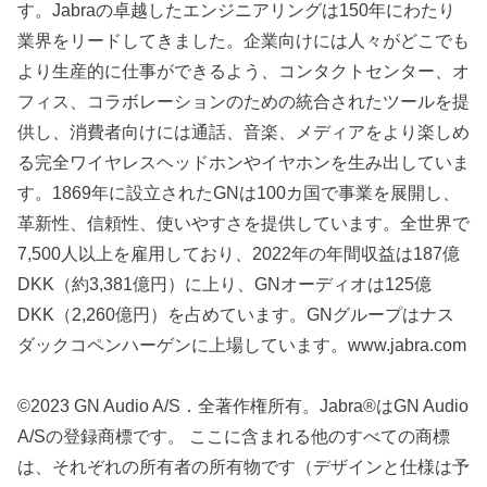
す。Jabraの卓越したエンジニアリングは150年にわたり
業界をリードしてきました。企業向けには人々がどこでも
より生産的に仕事ができるよう、コンタクトセンター、オ
フィス、コラボレーションのための統合されたツールを提
供し、消費者向けには通話、音楽、メディアをより楽しめ
る完全ワイヤレスヘッドホンやイヤホンを生み出していま
す。1869年に設立されたGNは100カ国で事業を展開し、
革新性、信頼性、使いやすさを提供しています。全世界で
7,500人以上を雇用しており、2022年の年間収益は187億
DKK（約3,381億円）に上り、GNオーディオは125億
DKK（2,260億円）を占めています。GNグループはナス
ダックコペンハーゲンに上場しています。www.jabra.com
©2023 GN Audio A/S．全著作権所有。Jabra®はGN Audio
A/Sの登録商標です。 ここに含まれる他のすべての商標
は、それぞれの所有者の所有物です（デザインと仕様は予