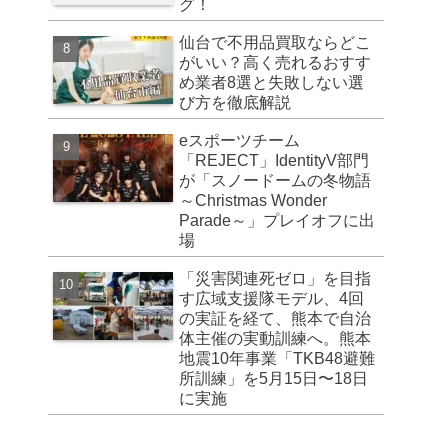
グ！
仙台で不用品買取ならどこ
がいい？高く売れるおすす
め業者8選と失敗しない選
び方を徹底解説
eスポーツチーム
「REJECT」IdentityV部門
が「スノードームの冬物語
～Christmas Wonder
Parade～」プレイオフに出
場
「災害関連死ゼロ」を目指
す広域支援隊モデル、4回
の実証を経て、熊本で自治
体主催の実動訓練へ。熊本
地震10年事業「TKB48避難
所訓練」を5月15日〜18日
に実施