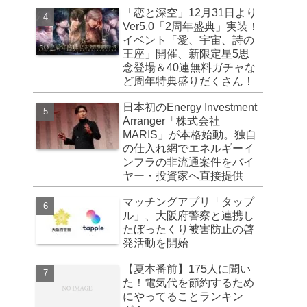
「恋と深空」12月31日より
Ver5.0「2周年盛典」実装！
イベント「愛、宇宙、詩の
王座」開催、新限定星5思
念登場＆40連無料ガチャな
ど周年特典盛りだくさん！
日本初のEnergy Investment
Arranger「株式会社
MARIS」が本格始動。独自
の仕入れ網でエネルギーイ
ンフラの非流通案件をバイ
ヤー・投資家へ直接提供
マッチングアプリ「タップ
ル」、大阪府警察と連携し
たぼったくり被害防止の啓
発活動を開始
【夏本番前】175人に聞い
た！電気代を節約するため
にやってることランキン