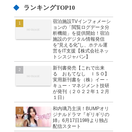
ランキングTOP10
宿泊施設TVインフォメーシ
ョンの「閲覧ログデータ分
析機能」を提供開始！宿泊
施設のデジタル情報発信
を“見える化”し、ホテル運
営をIT支援【株式会社ネッ
トシスジャパン】
新刊書発売【これで出来
る おもてなし ＩＳＯ】
実用新刊書を（株）イー・
キュー・マネジメント技研
が発刊（２０２２年１２月
１日）
和内璃乃主演！BUMPオリ
ジナルドラマ『ギリギリの
姉』6月17日19時より独占
配信スタート