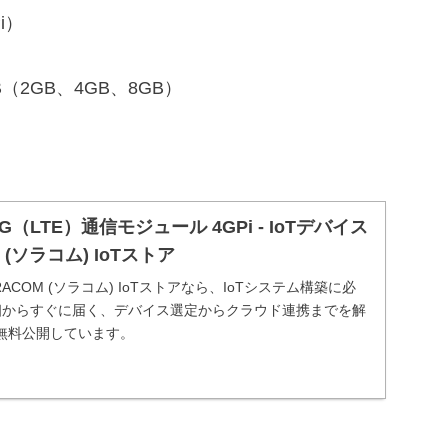
i）
B+ / 4B（2GB、4GB、8GB）
用 4G（LTE）通信モジュール 4GPi - IoTデバイス
M (ソラコム) IoTストア
ORACOM (ソラコム) IoTストアなら、IoTシステム構築に必
個からすぐに届く、デバイス選定からクラウド連携までを解
無料公開しています。