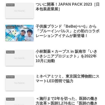
ついに開幕！JAPAN PACK 2023［日
business
本包装産業展］
子供服ブランド「BeBe(べべ)」から
business
「ブルーインパルス」との初のコラボ
レーションアイテムが新登場！
小林製薬 × カーブス in 阪南市「いき
business
いきシニアプロジェクト」を2022年
10月に始動
ミネベアミツミ、東京国立博物館にス
business
マートLED照明で協力
＜施行まで2年を切った、医師の働き
business
方改革＞医師1,276名に「医師の働き