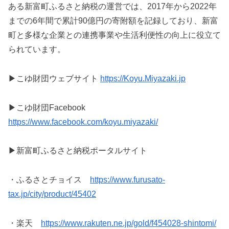
ある新富町ふるさと納税の運営では、2017年から2022年
までの6年間で累計90億円の寄附額を記録しており、新富
町と多様な企業との連携事業や生活利便性の向上に役立て
られています。
▶︎こゆ財団ウェブサイト
https://Koyu.Miyazaki.jp
▶︎こゆ財団Facebook
https://www.facebook.com/koyu.miyazaki/
▶︎新富町ふるさと納税ポータルサイト
・ふるさとチョイス
https://www.furusato-
tax.jp/city/product/45402
・楽天
https://www.rakuten.ne.jp/gold/f454028-shintomi/