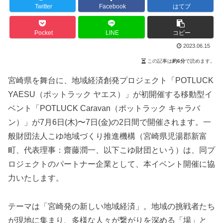
Twitter
Facebook
はてブ
Pocket
LINE
コピー
2023.06.15
この記事は
約6分
で読めます。
宮崎県を舞台に、地域経済創発プロジェクト「POTLUCK
YAESU（ポットラック ヤエス）」が初開催する移動型イ
ベント「POTLUCK Caravan（ポットラック キャラバ
ン）」が7月6日(木)〜7日(金)の2日間で開催されます。一
般財団法人こゆ地域づくり推進機構（宮崎県児湯郡新富
町、代表理事：齋藤潤一、以下こゆ財団という）は、同プ
ロジェクトのパートナー企業として、本イベント開催に協
力いたします。
テーマは「宮崎発の新しい地域経済」。地域の挑戦者たち
が現地に集まり、多様な人々が繋がりを深める「場」と