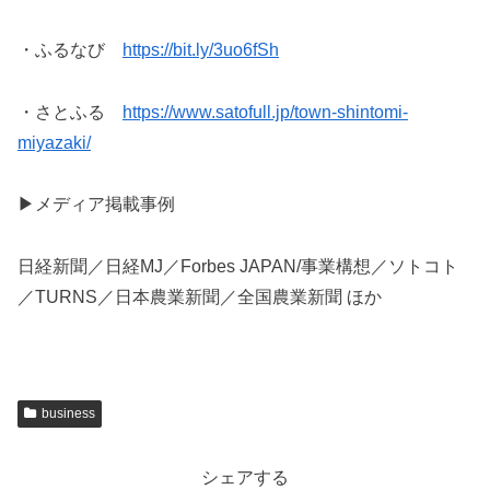
・ふるなび
https://bit.ly/3uo6fSh
・さとふる
https://www.satofull.jp/town-shintomi-
miyazaki/
▶︎メディア掲載事例
日経新聞／日経MJ／Forbes JAPAN/事業構想／ソトコト
／TURNS／日本農業新聞／全国農業新聞 ほか
business
シェアする