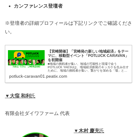
カンファレンス登壇者
※登壇者の詳細プロフィールは下記リンクでご確認くださ
い。
【宮崎開催】「宮崎発の新しい地域経済」をテー
マに、移動型イベント「POTLUCK CARAVAN」
を初開催
■地域の挑戦者が集い、地域の可能性と現場で会う
POTLUCK YAESUは、地域経済創発のキッカケを生み出す
ために、地域の挑戦者が集い、繋がりを深める「場」と
「機会」を提供していま... powered by Peatix : More than
potluck-caravan01.peatix.com
a ticket.
▼大窪 和利
氏
有限会社ダイワファーム 代表
▼木村 慶充
氏