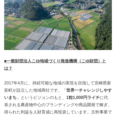
■一般財団法人こゆ地域づくり推進機構（こゆ財団）と
は？
2017年4月に、持続可能な地域の実現を目指して宮崎県新
富町が設立した地域商社です。「
世界一チャレンジしやす
いまち
」というビジョンのもと、
1粒1,000円ライチ
に代
表される農産物中心のブランディングや商品開発で稼ぎ、
得られた利益を人財育成に再投資しています。主幹事業で