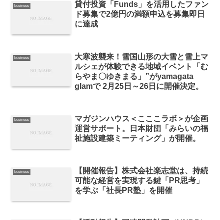
貸付投資「Funds」を活⽤したファン
business
ド募集で2億円の満額申込を募集即日
に達成
大寒波襲来！雪国山形の大雪と雪上マ
business
ルシェが体験できる地域イベント「む
らやま〇ゆきまる」”がyamagata
glamで 2月25日～26日に開催決定。
マガジンハウス＜こここラボ＞が企画
business
運営サポート。日本財団「みらいの福
祉施設建築ミーティング」が開催。
【開催報告】株式会社楽志堂は、持続
business
可能な経営を実現する鍵「PR思考」
を学ぶ「社長PR塾」を開催