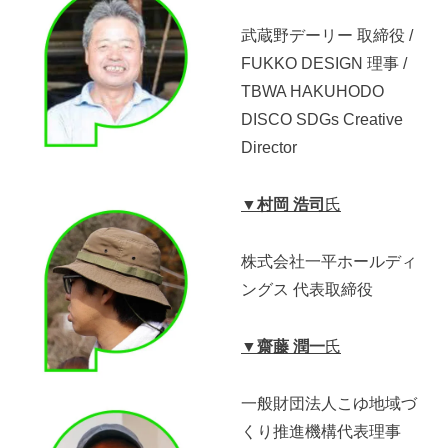
武蔵野デーリー 取締役 /
FUKKO DESIGN 理事 /
TBWA HAKUHODO
DISCO SDGs Creative
Director
▼村岡 浩司
氏
株式会社一平ホールディ
ングス 代表取締役
▼齋藤 潤一
氏
一般財団法人こゆ地域づ
くり推進機構代表理事