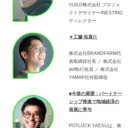
VUILD株式会社 プロジェ
クトデザイナー/NESTING
ディレクター
▼工藤 拓真
氏
株式会社BRANDFARM代
表取締役社長 ／ 株式会社
dof執行役員 ／ 株式会社
YAMAP社外取締役
■今後の展望：パートナー
シップ推進で地域経済の
発展に寄与
POTLUCK YAESUは、株