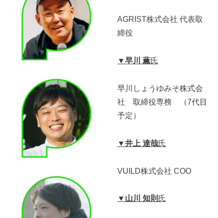
AGRIST株式会社 代表取
締役
▼早川 薫
氏
早川しょうゆみそ株式会
社 取締役専務 （7代目
予定）
▼井上 達哉
氏
VUILD株式会社 COO
▼山川 知則
氏