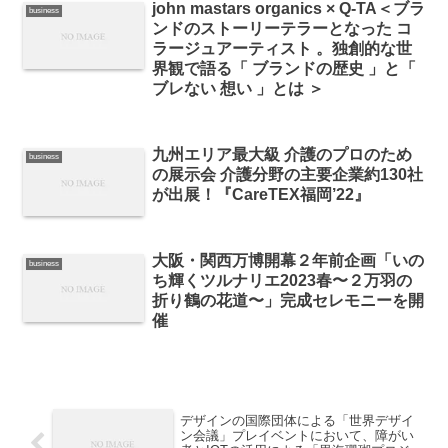
john mastars organics × Q-TA＜ブラ
business
ンドのストーリーテラーとなった コ
ラージュアーティスト 。独創的な世
界観で語る「 ブランドの歴史 」と「
ブレない 想い 」とは ＞
九州エリア最大級 介護のプロのため
business
の展示会 介護分野の主要企業約130社
が出展！『CareTEX福岡’22』
大阪・関西万博開幕２年前企画「いの
business
ち輝くツルナリエ2023春〜２万羽の
折り鶴の花道〜」完成セレモニーを開
催
デザインの国際団体による「世界デザイ
ン会議」プレイベントにおいて、障がい