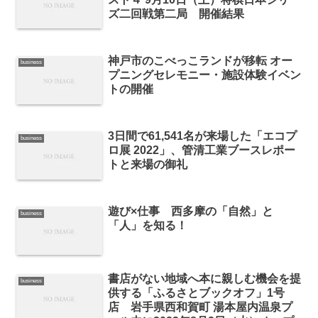
ズ二回戦第二局 開催結果
神戸市のこべっこランドが移転 オー
business
プニングセレモニー・施設体験イベン
トの開催
3日間で61,541名が来場した「エコプ
business
ロ展 2022」、管清工業ブースレポー
トと来場の御礼
遊び×仕事 西多摩の「自然」と
business
「人」を知る！
書店がない地域へ本に親しむ機会を提
business
供する「ふるさとブックオフ」1号
店 岩手県西和賀町 湯本屋内温泉プ