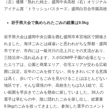
（左）優勝「熟れた純士」盛岡中央高校（右）オリジナル
アイテム賞「トラッシュバスターズ」盛岡白百合学園高校
岩手県大会で集められたごみの総量は9.9kg
岩手県大会は盛岡中央公園を囲む盛岡市本宮地区で開催さ
れました。海洋ごみとは縁遠いと思われがちな県都・盛岡
市ですが、市内には一級河川の北上川とその支流があり、
三陸沿岸へ流れ込みます。スポGOMI甲子園の会場となっ
たエリアは、公園と商業エリア、住宅エリアが交わる広範
囲に設定。近年のごみを捨てない、街をきれいにする意識
は高く、歩いていてもごみを見かけることはほとんどない
地区です。そんな環境の中、高校生たちは3人1組で、広
い範囲を早歩きでごみを懸命に探していました。36人の
選手は草むらの中、陰に隠れたごみを探し出し、総重量
9.9kgのごみを拾ってきました。参加した選手のコメント