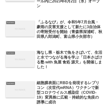
ール内に2023年8月2日（水）オープ
ン
「ふるなび」が、令和5年7月台風・
business
豪雨の災害支援として新たに3自治体
の寄附受付を開始（青森県深浦町、秋
田県八郎潟町、富山県小矢部市）
海なし県・栃木で魚をさばいて、生活
business
と水でつながる海を学ぶ「日本さばけ
る塾 with 魚屋 食処 源天」を開催しま
した！
細胞膜表面にRBDを発現するレプリ
business
コン（次世代mRNA）ワクチンで新
型コロナウイルス感染症（COVID-
19）変異株に広範・持続的な免疫の
誘導に成功