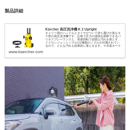
製品詳細
Kärcher 高圧洗浄機 K 2 Upright
キャリー用のハンドルとタイヤがついて持ち運びが楽なタ
テ型の高圧洗浄機です。広角で圧力の強弱を調節できるバ
リオスプレーランスと、高速回転で頑固な汚れを落とすサ
イクロンジェットノズルの2種類のノズルが付属されてい
るので、どんな汚れも効果的に落とせます。※水道ホース
は付属しておりません。ご自宅／市販のホースか、アクセ
www.kaercher.com
サリーペ...