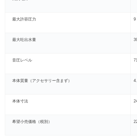
最大許容圧力
9
最大吐出水量
3
音圧レベル
7
本体質量（アクセサリー含まず）
4
本体寸法
2
希望小売価格（税別）
2